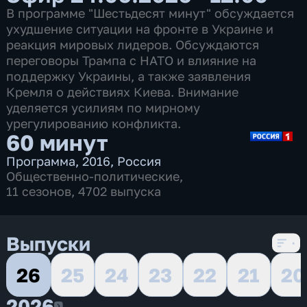
В программе "Шестьдесят минут" обсуждается
ухудшение ситуации на фронте в Украине и
реакция мировых лидеров. Обсуждаются
переговоры Трампа с НАТО и влияние на
поддержку Украины, а также заявления
Кремля о действиях Киева. Внимание
уделяется усилиям по мирному
урегулированию конфликта.
60 минут
Программа
,
2016
,
Россия
Общественно-политические
,
11 сезонов, 4702 выпуска
Выпуски
26
25
24
23
22
21
20
2026
2026