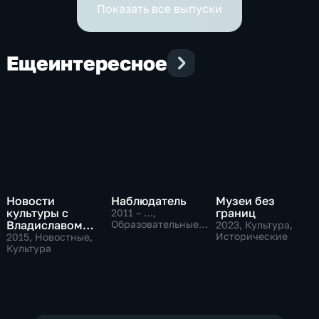
Показать все выпуски
Еще
интересное
Новости
Наблюдатель
Музеи без
культуры с
границ
2011 – …
,
Владиславом
Образовательные,
2023
, Культура,
Культура
Флярковским
Исторические
2015
, Новостные,
Культура