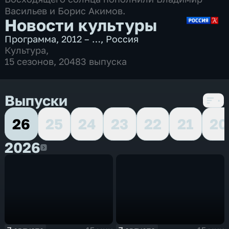
Васильев и Борис Акимов.
Новости культуры
Программа
,
2012 – …
,
Россия
Культура
,
15 сезонов, 20483 выпуска
Выпуски
26
25
24
23
22
21
20
2026
2026