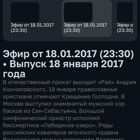
Эфир от 18.01.2017
Эфир от 18.01.2017
Эфир от 1
(23:30)
(23:30)
(23:30)
Эфир от 18.01.2017 (23:30)
•
Выпуск 18 января 2017
года
В отечественный прокат выходит «Рай» Андрея
Кончаловского. 19 января православные
христиане отмечают Крещение Господне. В
Москве выступил знаменитый мужской хор
басков из Сан-Себастьяна. Большой
симфонический оркестр исполнил
бессмертное «Лебединое озеро». Ряды
российских кавалеров японского ордена
Восходящего солнца пополнили Владимир