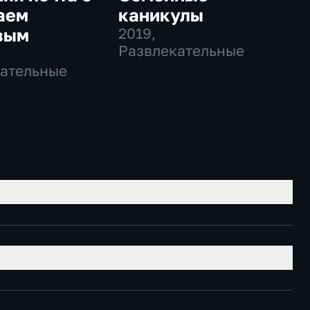
аем
каникулы
вым
2019
,
Развлекательные
ательные