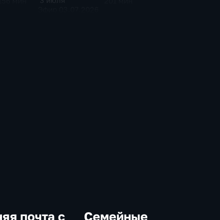
3 июля
156 мин
201 мин
Эфир 03.07.2026
яя почта с
Семейные