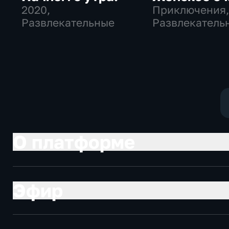
2020
,
Приключения
Развлекательные
Развлекатель
О платформе
Эфир