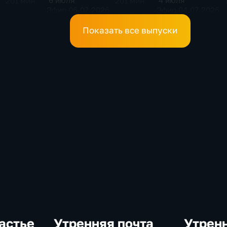
6 июля
4 июля
201 мин
201 мин
Эфир 06.07.2026
Эфир 04.07.2026
Показать все выпуски
астье
Утренняя почта
Утренн