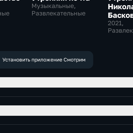
,
Музыкальные,
Никол
ные
Развлекательные
Баско
2021
,
Развлек
Установить приложение Смотрим