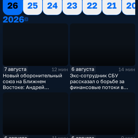
26
25
24
23
22
21
20
2026
2026
7 августа
6 августа
12 мин
14 мин
Новый оборонительный
Экс-сотрудник СБУ
союз на Ближнем
рассказал о борьбе за
Востоке: Андрей
финансовые потоки в
Бакланов комментирует
украинском политикуме
мотивы и риски
соглашения
6 августа
6 августа