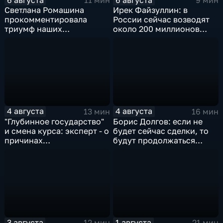
11 мин
9 мин
Светлана Ромашина
Ирек Файзуллин: в
прокомментировала
России сейчас возводят
триумф наших
около 200 миллионов
спортсменок
квадратных метров
жилья.
4 августа
4 августа
13 мин
16 мин
"Глубинное государство"
Борис Долгов: если не
и смена курса: эксперт - о
будет сейчас сделки, то
причинах
будут продолжаться
антироссийской
обмены ударами, однако,
риторики оппозиции
масштабного
наступления все-таки не
будет
3 августа
1 августа
12 мин
21 мин