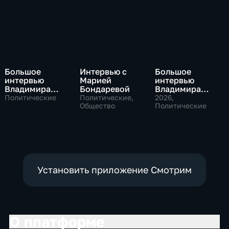
Большое
Интервью с
Большое
интервью
Марией
интервью
Владимира
Бондаревой
Владимира
Путина Сергею
Соловьева
Политические
Политические,
2026
,
Брилеву
Общество
Роджеру
Политические
Кеппелю
Установить приложение Смотрим
О платформе