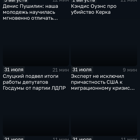
Денис Пушилин: наша
Кэндис Оуэнс про
молодежь научилась
убийство Керка
мгновенно отличать
правду от лжи
31 июля
31 июля
21 мин
9 мин
Слуцкий подвел итоги
Эксперт не исключил
работы депутатов
причастность США к
Госдумы от партии ЛДПР
миграционному кризису в
Испании
31 июля
31 июля
11 мин
11 мин