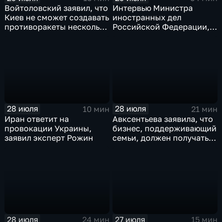
Войтоловский заявил, что
Интервью Министра
Киев не сможет создавать
иностранных дел
противоракеты несколько
Российской Федерации,
лет
лидера предвыборного
списка партии «Единая
Россия» С.В.Лаврова
генеральному директору
агентства ТАСС
А.О.Кондрашову
28 июля
28 июля
10 мин
21 мин
Иран ответит на
Авксентьева заявила, что
провокации Украины,
бизнес, поддерживающий
заявил эксперт Рожин
семьи, должен получать
преференции
28 июля
27 июля
24 мин
15 мин