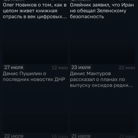
Олег Новиков о том, как в
Олейник заявил, что Иран
целом живет книжная
не обещал Зеленскому
отрасль в век цифровых
безопасность
технологий
27 июля
23 июля
12 мин
22 мин
Денис Пушилин о
Денис Мантуров
последних новостях ДНР
рассказал о планах по
выпуску оксидов редких
металлов на
Соликамском магниевом
заводе к 2028 году
22 июля
21 июля
16 мин
11 мин