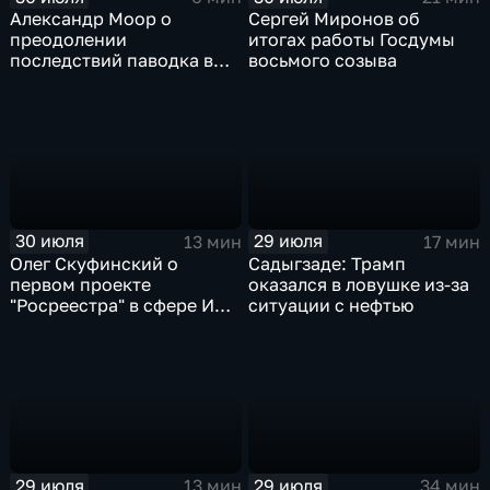
Александр Моор о
Сергей Миронов об
преодолении
итогах работы Госдумы
последствий паводка в
восьмого созыва
Тюменской области
30 июля
29 июля
13 мин
17 мин
Олег Скуфинский о
Садыгзаде: Трамп
первом проекте
оказался в ловушке из-за
"Росреестра" в сфере ИИ
ситуации с нефтью
электронном помощнике
"Ева"
29 июля
29 июля
13 мин
34 мин