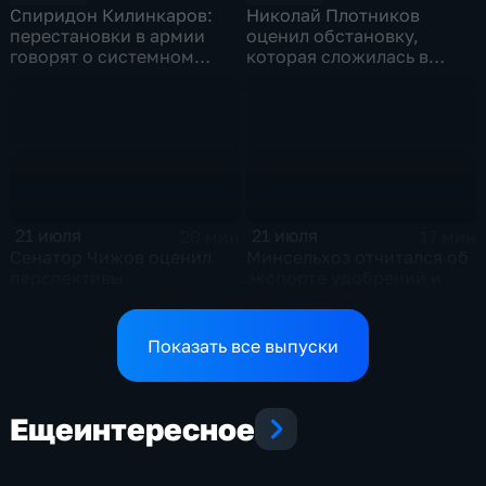
Спиридон Килинкаров:
Николай Плотников
перестановки в армии
оценил обстановку,
говорят о системном
которая сложилась в
политическом кризисе на
отношениях между США и
Украине
Ираном
21 июля
21 июля
20 мин
17 мин
Сенатор Чижов оценил
Минсельхоз отчитался об
перспективы
экспорте удобрений и
урегулирования
планах по обеспечению
конфликтов на Ближнем
аграриев топливом
Востоке и диалог с
Показать все выпуски
Европой
Еще
интересное