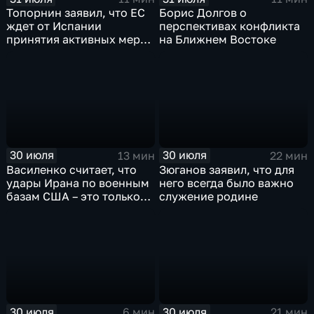
Топорнин заявил, что ЕС
Борис Долгов о
ждет от Испании
перспективах конфликта
принятия активных мер
на Ближнем Востоке
против мигрантов
30 июля
30 июля
13 мин
22 мин
Василенко считает, что
Зюганов заявил, что для
удары Ирана по военным
него всегда было важно
базам США – это только
служение родине
начало
30 июля
30 июля
6 мин
21 мин