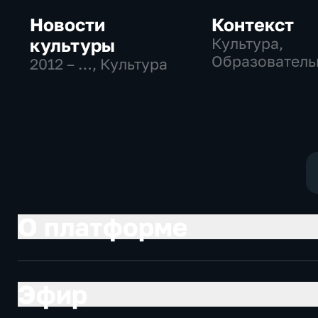
Новости
Контекст
культуры
Культура,
Образователь
2012 – …
, Культура
О платформе
Эфир