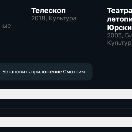
Телескоп
Театр
2018
, Культура
летопи
ные
Юрски
2005
, Б
Культур
Установить приложение Смотрим