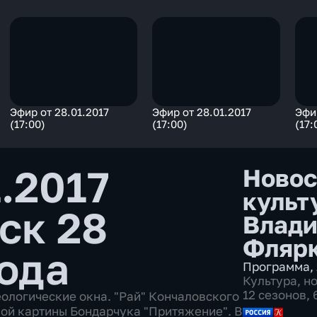
Эфир от 28.01.2017
Эфир от 28.01.2017
Эфи
(17:00)
(17:00)
(17:
.2017
Новос
культ
ск 28
Влади
Фляр
года
Программа
,
Культура
,
н
12 сезонов,
ологические окна. "Рай" Кончаловского
вой картины Бондарчука "Притяжение". В