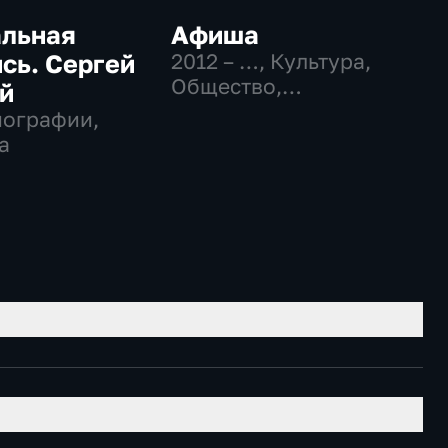
альная
Афиша
сь. Сергей
2012 – …
, Культура,
Общество,
й
развлекательные
иографии,
а