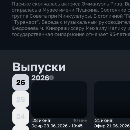
Париже скончалась актриса Эммануэль Рива. Вы
открылась в Музее имени Пушкина. Состояние 
группа Совета при Минкультуры. В столичной "
"Турандот". Беседа с музыкальным руководите
Федосеевым. Кинорежиссеру Михаилу Калику ис
государственная филармония отмечает 95-летие
Выпуски
2026
2026
26
25
24
28 июня
21 июня
40 мин
Эфир 28.06.2026 · 19:45
Эфир 21.06.2026 