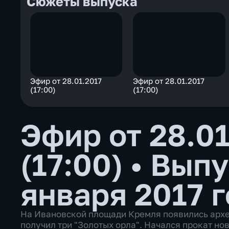
Сюжеты выпуска
Эфир от 28.01.2017
Эфир от 28.01.2017
(17:00)
(17:00)
Эфир от 28.01
(17:00)
•
Выпу
января 2017 
На Ивановской площади Кремля появились архе
получил три "Золотых орла". Начался прокат но