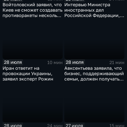
Войтоловский заявил, что
Интервью Министра
Киев не сможет создавать
иностранных дел
противоракеты несколько
Российской Федерации,
лет
лидера предвыборного
списка партии «Единая
Россия» С.В.Лаврова
генеральному директору
агентства ТАСС
А.О.Кондрашову
28 июля
28 июля
10 мин
21 мин
Иран ответит на
Авксентьева заявила, что
провокации Украины,
бизнес, поддерживающий
заявил эксперт Рожин
семьи, должен получать
преференции
28 июля
27 июля
24 мин
15 мин