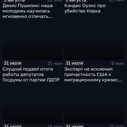
Денис Пушилин: наша
Кэндис Оуэнс про
молодежь научилась
убийство Керка
мгновенно отличать
правду от лжи
31 июля
31 июля
21 мин
9 мин
Слуцкий подвел итоги
Эксперт не исключил
работы депутатов
причастность США к
Госдумы от партии ЛДПР
миграционному кризису в
Испании
31 июля
31 июля
11 мин
11 мин