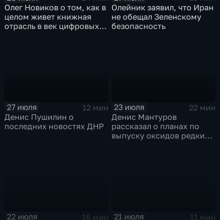
Олег Новиков о том, как в
Олейник заявил, что Иран
целом живет книжная
не обещал Зеленскому
отрасль в век цифровых
безопасность
технологий
27 июля
23 июля
12 мин
22 мин
Денис Пушилин о
Денис Мантуров
последних новостях ДНР
рассказал о планах по
выпуску оксидов редких
металлов на
Соликамском магниевом
заводе к 2028 году
22 июля
21 июля
16 мин
11 мин