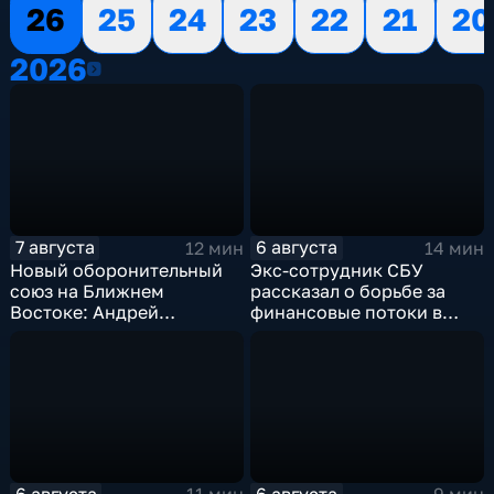
26
25
24
23
22
21
20
2026
2026
7 августа
6 августа
12 мин
14 мин
Новый оборонительный
Экс-сотрудник СБУ
союз на Ближнем
рассказал о борьбе за
Востоке: Андрей
финансовые потоки в
Бакланов комментирует
украинском политикуме
мотивы и риски
соглашения
6 августа
6 августа