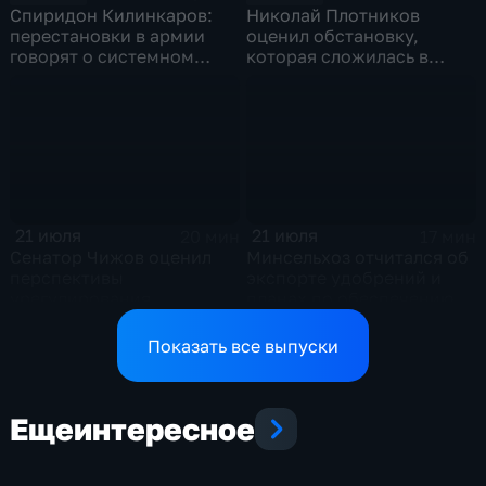
Спиридон Килинкаров:
Николай Плотников
перестановки в армии
оценил обстановку,
говорят о системном
которая сложилась в
политическом кризисе на
отношениях между США и
Украине
Ираном
21 июля
21 июля
20 мин
17 мин
Сенатор Чижов оценил
Минсельхоз отчитался об
перспективы
экспорте удобрений и
урегулирования
планах по обеспечению
конфликтов на Ближнем
аграриев топливом
Востоке и диалог с
Показать все выпуски
Европой
Еще
интересное