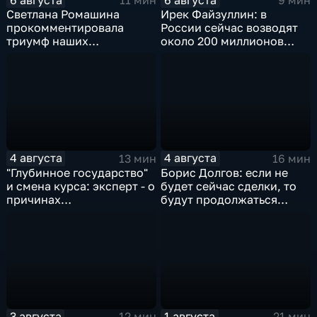
11 мин
9 мин
Светлана Ромашина
Ирек Файзуллин: в
прокомментировала
России сейчас возводят
триумф наших
около 200 миллионов
спортсменок
квадратных метров
жилья.
4 августа
4 августа
13 мин
16 мин
"Глубинное государство"
Борис Долгов: если не
и смена курса: эксперт - о
будет сейчас сделки, то
причинах
будут продолжаться
антироссийской
обмены ударами, однако,
риторики оппозиции
масштабного
наступления все-таки не
будет
3 августа
1 августа
12 мин
21 мин