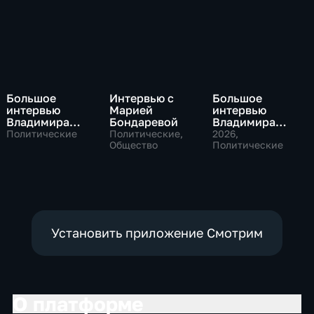
Большое
Интервью с
Большое
интервью
Марией
интервью
Владимира
Бондаревой
Владимира
Путина Сергею
Соловьева
Политические
Политические,
2026
,
Брилеву
Общество
Роджеру
Политические
Кеппелю
Установить приложение Смотрим
О платформе