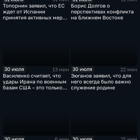
Топорнин заявил, что ЕС
Борис Долгов о
ждет от Испании
перспективах конфликта
принятия активных мер
на Ближнем Востоке
против мигрантов
30 июля
30 июля
13 мин
22 мин
Василенко считает, что
Зюганов заявил, что для
удары Ирана по военным
него всегда было важно
базам США – это только
служение родине
начало
30 июля
30 июля
6 мин
21 мин