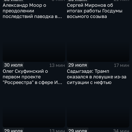
Александр Моор о
Сергей Миронов об
преодолении
итогах работы Госдумы
последствий паводка в
восьмого созыва
Тюменской области
30 июля
29 июля
13 мин
17 мин
Олег Скуфинский о
Садыгзаде: Трамп
первом проекте
оказался в ловушке из-за
"Росреестра" в сфере ИИ
ситуации с нефтью
электронном помощнике
"Ева"
29 июля
29 июля
13 мин
34 мин