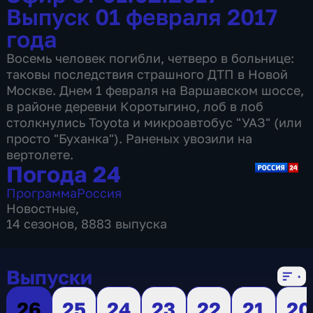
Выпуск 01 февраля 2017
года
Восемь человек погибли, четверо в больнице:
таковы последствия страшного ДТП в Новой
Москве. Днем 1 февраля на Варшавском шоссе,
в районе деревни Коротыгино, лоб в лоб
столкнулись Toyota и микроавтобус "УАЗ" (или
просто "Буханка"). Раненых увозили на
вертолете.
Погода 24
Программа
Россия
Новостные
,
14 сезонов, 8883 выпуска
Выпуски
26
25
24
23
22
21
20