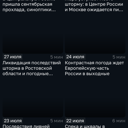
пришла сентябрьская
шторму: в Центре России
прохлада, синоптики
и Москве ожидается пик
прогнозируют затяжные
ненастья
дожди
27 июля
24 июля
5 мин
5 мин
Ликвидация последствий
Контрастная погода ждет
шторма в Ростовской
Европейскую часть
области и погодные
России в выходные
качели в Центральной
России
23 июля
22 июля
5 мин
6 мин
Последствия ливней
Спека и шквалы в