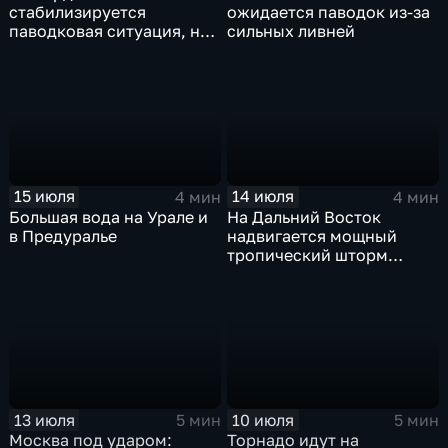
стабилизируется
ожидается паводок из-за
паводковая ситуация, но
сильных ливней
синоптики вновь
прогнозируют ливни
15 июля
14 июля
4 мин
4 мин
Большая вода на Урале и
На Дальний Восток
в Предуралье
надвигается мощный
тропический шторм
"Гави"
13 июля
10 июля
5 мин
5 мин
Москва под ударом:
Торнадо идут на