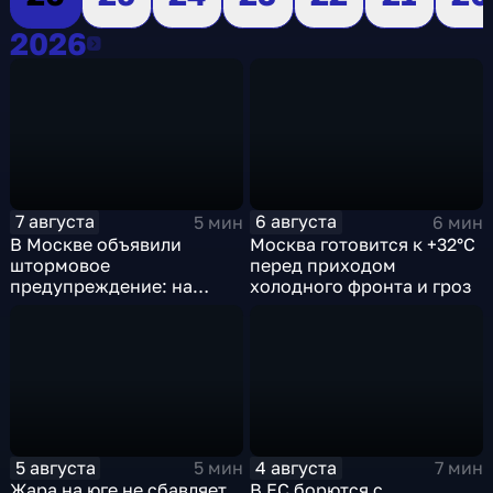
2026
2026
7 августа
6 августа
5 мин
6 мин
В Москве объявили
Москва готовится к +32°C
штормовое
перед приходом
предупреждение: на
холодного фронта и гроз
столицу надвигаются
грозы, ливни с градом и
шквалистый ветер
5 августа
4 августа
5 мин
7 мин
Жара на юге не сбавляет
В ЕС борются с