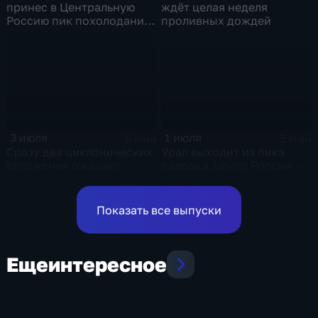
принес в Центральную
ждёт целая неделя
Россию пик похолодания
проливных дождей
и ливни
1 июля
3 июля
5 мин
5 мин
Урал выходит из пика
Сразу два циклонических
паводка, центр России —
вторжения ожидает
на пике жары
Европейскую Россию в
оставшиеся дни недели
Показать все выпуски
Еще
интересное