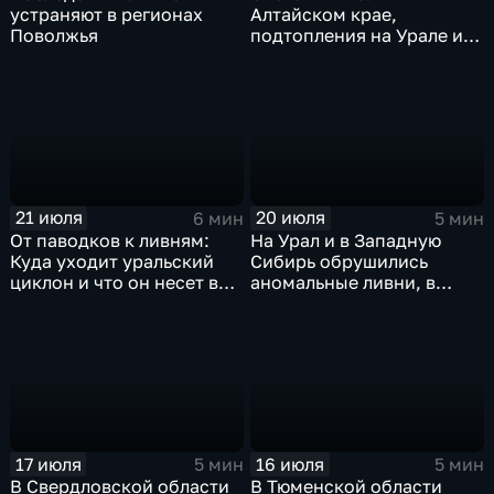
устраняют в регионах
Алтайском крае,
Поволжья
подтопления на Урале и
сентябрьская прохлада в
Петербурге
21 июля
20 июля
6 мин
5 мин
От паводков к ливням:
На Урал и в Западную
Куда уходит уральский
Сибирь обрушились
циклон и что он несет в
аномальные ливни, в
Москву
европейской части
России ожидается
потепление
17 июля
16 июля
5 мин
5 мин
В Свердловской области
В Тюменской области