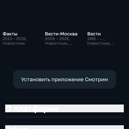
Факты
Вести-Москва
Вести
2013 – 2026
,
2008 – 2026
,
1991 – …
,
Новостные
Новостные,
Новостные,
Общественно-
Общественно-
политические,
политические,
социально-
социально-
экономические
экономические
Установить приложение Смотрим
О платформе