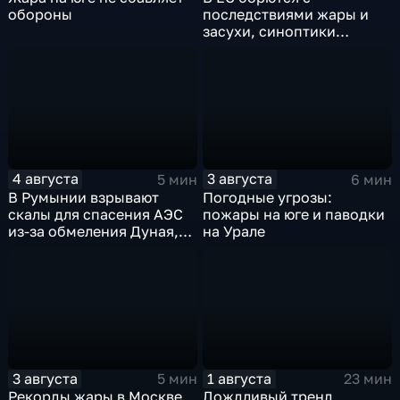
обороны
последствиями жары и
засухи, синоптики
предупреждают об
усилении зноя в России
4 августа
3 августа
5 мин
6 мин
В Румынии взрывают
Погодные угрозы:
скалы для спасения АЭС
пожары на юге и паводки
из-за обмеления Дуная,
на Урале
пока к России подступает
аномальная жара
3 августа
1 августа
5 мин
23 мин
Рекорды жары в Москве,
Дождливый тренд