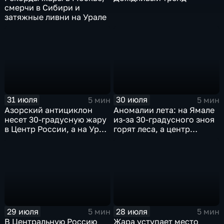
смерчи в Сибири и
затяжные ливни на Урале
31 июля
30 июля
5 мин
5 мин
Азорский антициклон
Аномалии лета: на Ямале
несет 30-градусную жару
из-за 30-градусного зноя
в Центр России, а на Урал
горят леса, а центр
— ливни
России ждет потепления
29 июля
28 июля
5 мин
5 мин
В Центральную Россию
Жара уступает место