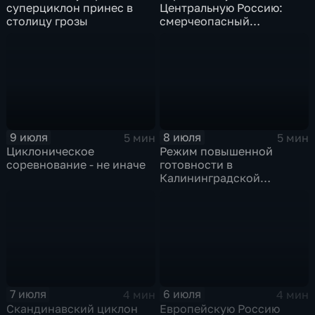
суперциклон принес в
Центральную Россию:
столицу грозы
смерчеопасный
холодный фронт ударит
по Москве и Туле
9 июля
8 июля
5 мин
5 мин
Циклоническое
Режим повышенной
соревнование - не иначе
готовности в
Калининградской
области и угроза
экстремальных ливней в
Центральной России
7 июля
6 июля
4 мин
4 мин
Скандинавский циклон
Европейскую Россию