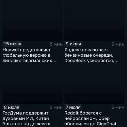
дипфейки от реального
точностью 87%
видео
15 июля
9 июля
5 мин
6 мин
Huawei представляет
Яндекс показывает
глобальную версию в
бензиновые очереди,
линейке флагманских
DeepSeek ускоряется,
фотосмартфонов Pura
китайцы не хотят
делиться ИИ
8 июля
7 июля
6 мин
6 мин
ГосДума поддержит
Reddit борется с
духовный ИИ, Китай
нейроспамом, Сбер
богатеет на дешевых
обновился до GigaChat 3.5