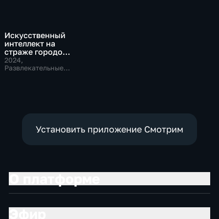
Искусственный
интеллект на
страже городов
будущего
2024
,
Развлекательные,
Технологии
Установить приложение Смотрим
О платформе
Эфир