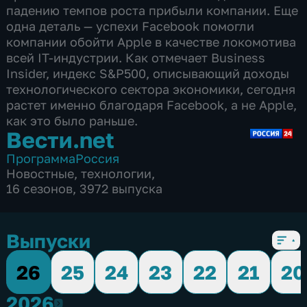
падению темпов роста прибыли компании. Еще
одна деталь — успехи Facebook помогли
компании обойти Apple в качестве локомотива
всей IT-индустрии. Как отмечает Business
Insider, индекс S&P500, описывающий доходы
технологического сектора экономики, сегодня
растет именно благодаря Facebook, а не Apple,
как это было раньше.
Вести.net
Программа
Россия
Новостные
,
технологии
,
16 сезонов, 3972 выпуска
Выпуски
26
25
24
23
22
21
20
2026
2026