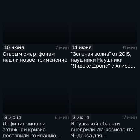
искусственного
интеллекта
16 июня
11 июня
7 мин
6 мин
Старым смартфонам
"Зеленая волна" от 2GIS,
нашли новое применение
наушники Наушники
"Яндекс Дропс" с Алисой
Al, Kandinsky 6.0 Image
Pro от Сбера
2 июня
3 июня
7 мин
6 мин
В Тульской области
Дефицит чипов и
внедрили ИИ-ассистента
затяжной кризис
Яндекса для
поставили компанию