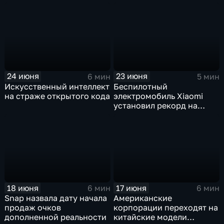
нейросетевого дубляжа
инновационные ИИ- и
видео
навигационные решения
24 июня
23 июня
6 мин
5 мин
Искусственный интеллект
Беспилотный
на страже открытого кода
электромобиль Xiaomi
установил рекорд на
трассе Нюрбургринг
18 июня
17 июня
6 мин
6 мин
Snap назвала дату начала
Американские
продаж очков
корпорации переходят на
дополненной реальности
китайские модели