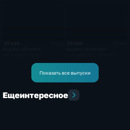
демпингуют цены
19 мая
20 мая
6 мин
6 мин
Яндекс оснастил
Яндекс обновил
курьерских роботов
несколько своих
искусственным
сервисов
интеллектом
Показать все выпуски
Еще
интересное