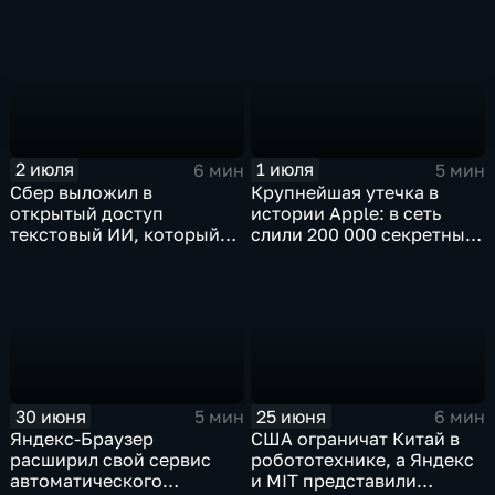
токенах, Claude обладает
Ultra, в Китае
подсознанием
ограничивают AI-
компаньонов, фактчекинг
роликов YouTube
2 июля
1 июля
6 мин
5 мин
Сбер выложил в
Крупнейшая утечка в
открытый доступ
истории Apple: в сеть
текстовый ИИ, который
слили 200 000 секретных
думает "по-человечески"
документов
30 июня
25 июня
5 мин
6 мин
Яндекс-Браузер
США ограничат Китай в
расширил свой сервис
робототехнике, а Яндекс
автоматического
и MIT представили