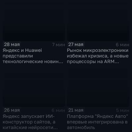
кардиопациентов
GoPro под угрозу
закрытия
28 мая
27 мая
7 мин
6 мин
Яндекс и Huawei
Рынок микроэлектроники
представили
избежал кризиса, а новые
технологические новинки
процессоры на ARM
для бизнеса и
могут изменить рынок
микроэлектроники
ноутбуков
26 мая
21 мая
6 мин
5 мин
Яндекс запускает ИИ-
Платформа "Яндекс Авто"
конструктор сайтов, а
впервые интегрирована в
китайские нейросети
автомобиль