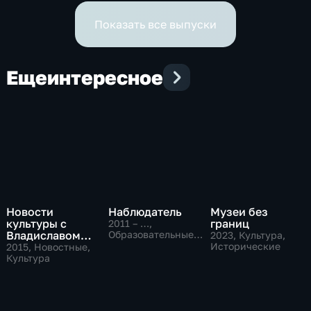
Показать все выпуски
Еще
интересное
Новости
Наблюдатель
Музеи без
культуры с
границ
2011 – …
,
Владиславом
Образовательные,
2023
, Культура,
Культура
Флярковским
Исторические
2015
, Новостные,
Культура