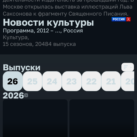
Москве открылась выставка иллюстраций Льва
Саксонова к фрагменту Священного Писания.
Новости культуры
Программа
,
2012 – …
,
Россия
Культура
,
15 сезонов, 20484 выпуска
Выпуски
26
25
24
23
22
21
20
2026
2026