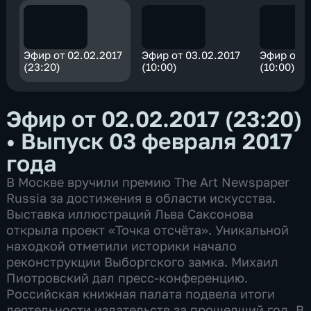
Эфир от 02.02.2017
Эфир от 03.02.2017
Эфир от 0
(23:20)
(10:00)
(10:00)
Эфир от 02.02.2017 (23:20)
•
Выпуск 03 февраля 2017
года
В Москве вручили премию The Art Newspaper
Russia за достижения в области искусства.
Выставка иллюстраций Льва Саксонова
открыла проект «Точка отсчёта». Уникальной
находкой отметили историки начало
реконструкции Выборгского замка. Михаил
Пиотровский дал пресс-конференцию.
Российская книжная палата подвела итоги
деятельности издательств за прошедший год. В