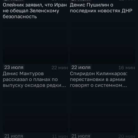
Олейник заявил, что Иран
Денис Пушилин о
не обещал Зеленскому
последних новостях ДНР
безопасность
23 июля
22 июля
22 мин
16 мин
Денис Мантуров
Спиридон Килинкаров:
рассказал о планах по
перестановки в армии
выпуску оксидов редких
говорят о системном
металлов на
политическом кризисе на
Соликамском магниевом
Украине
заводе к 2028 году
21 июля
21 июля
11 мин
20 мин