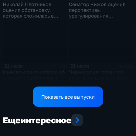
Николай Плотников
Сенатор Чижов оценил
оценил обстановку,
перспективы
которая сложилась в
урегулирования
отношениях между США и
конфликтов на Ближнем
Ираном
Востоке и диалог с
Европой
21 июля
21 июля
17 мин
19 мин
Минсельхоз отчитался об
Черногория готовится
экспорте удобрений и
ввести визы для россиян,
планах по обеспечению
что может нанести удар
аграриев топливом
по экономике страны
Показать все выпуски
Еще
интересное