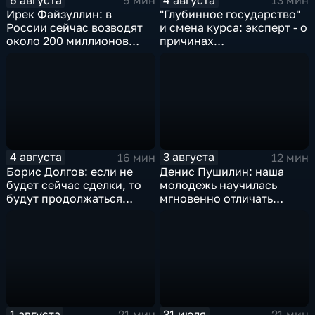
9 мин
13 мин
Ирек Файзуллин: в
"Глубинное государство"
России сейчас возводят
и смена курса: эксперт - о
около 200 миллионов
причинах
квадратных метров
антироссийской
жилья.
риторики оппозиции
4 августа
3 августа
16 мин
12 мин
Борис Долгов: если не
Денис Пушилин: наша
будет сейчас сделки, то
молодежь научилась
будут продолжаться
мгновенно отличать
обмены ударами, однако,
правду от лжи
масштабного
наступления все-таки не
будет
1 августа
31 июля
21 мин
21 мин