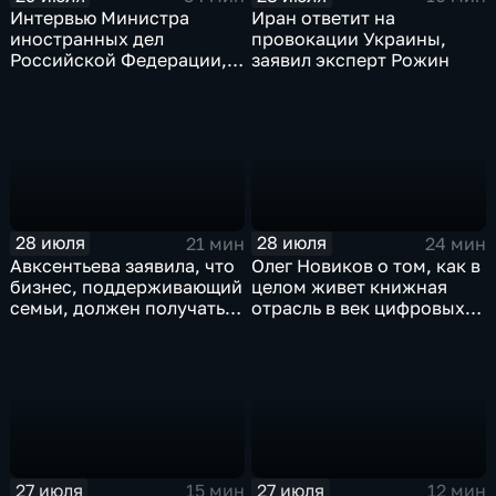
Интервью Министра
Иран ответит на
иностранных дел
провокации Украины,
Российской Федерации,
заявил эксперт Рожин
лидера предвыборного
списка партии «Единая
Россия» С.В.Лаврова
генеральному директору
агентства ТАСС
А.О.Кондрашову
28 июля
28 июля
21 мин
24 мин
Авксентьева заявила, что
Олег Новиков о том, как в
бизнес, поддерживающий
целом живет книжная
семьи, должен получать
отрасль в век цифровых
преференции
технологий
27 июля
27 июля
15 мин
12 мин