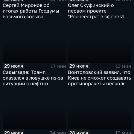
Сергей Миронов об
Олег Скуфинский о
итогах работы Госдумы
первом проекте
восьмого созыва
"Росреестра" в сфере ИИ
электронном помощнике
"Ева"
29 июля
29 июля
17 мин
13 мин
Садыгзаде: Трамп
Войтоловский заявил, что
оказался в ловушке из-за
Киев не сможет создавать
ситуации с нефтью
противоракеты несколько
лет
29 июля
28 июля
34 мин
10 мин