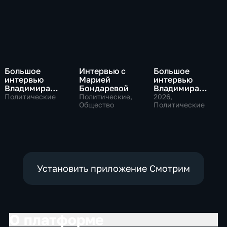
Большое
Интервью с
Большое
интервью
Марией
интервью
Владимира
Бондаревой
Владимира
Путина Сергею
Соловьева
Политические
Политические,
2026
,
Брилеву
Общество
Роджеру
Политические
Кеппелю
Установить приложение Смотрим
О платформе