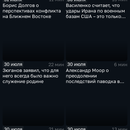
Борис Долгов о
Василенко считает, что
перспективах конфликта
удары Ирана по военным
на Ближнем Востоке
базам США – это только
начало
30 июля
30 июля
22 мин
6 мин
Зюганов заявил, что для
Александр Моор о
него всегда было важно
преодолении
служение родине
последствий паводка в
Тюменской области
30 июля
30 июля
21 мин
13 мин