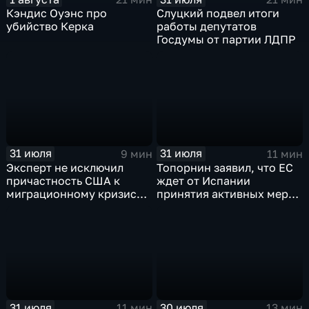
Кэндис Оуэнс про
Слуцкий подвел итоги
убийство Керка
работы депутатов
Госдумы от партии ЛДПР
31 июля
31 июля
9 мин
11 мин
Эксперт не исключил
Топорнин заявил, что ЕС
причастность США к
ждет от Испании
миграционному кризису в
принятия активных мер
Испании
против мигрантов
31 июля
30 июля
11 мин
13 мин