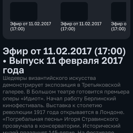
Эфир от 11.02.2017
Эфир от 11.02.2017
Эфир от 1
(17:00)
(17:00)
(17:00)
Эфир от 11.02.2017 (17:00)
•
Выпуск 11 февраля 2017
года
Шедевры византийского искусства
демонстрирует экспозиция в Третьяковской
галерее. В Большом театре готовится премьера
оперы «Идиот». Начал работу Берлинский
кинофестиваль. Выставка к столетию
революции 1917 года открывается в Лондоне.
«Погребальная песнь» Игоря Стравинского
прозвучала в консерватории. Исторический
музей празднует 145-летие. На фестивале