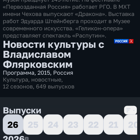
«Первозданная Россия» работает РГО. В МХТ
имени Чехова выпускают «Дракона». Выставка
работ Эдуарда Штейнберга проходит в Музее
современного искусства. «Геликон-опера»
представляет спектакль «Распутин».
Новости культуры с
Владиславом
Флярковским
Программа
,
2015
,
Россия
Культура
,
новостные
,
12 сезонов, 649 выпусков
Выпуски
26
25
24
23
22
21
20
2026
2026