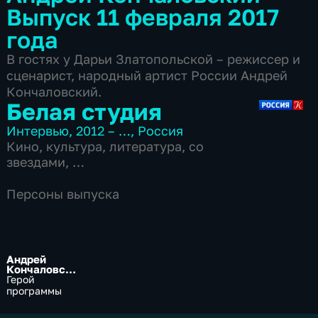
Выпуск 11 февраля 2017
года
В гостях у Дарьи Златопольской – режиссер и
сценарист, народный артист России Андрей
Кончаловский.
Белая студия
Интервью
,
2012 – …
,
Россия
Кино
,
культура
,
литература
,
со
звездами
,
16 сезонов, 471 выпуск
Персоны выпуска
Андрей
Кончаловски
й
Герой
программы