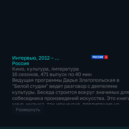
Интервью
,
2012 – …
Россия
Кино
,
культура
,
литература
16 сезонов, 471 выпуск по 40 мин
Ведущая программы Дарья Златопольская в
"Белой студии" ведет разговор с деятелями
культуры. Беседа строится вокруг значимых для
собеседника произведений искусства. Это книг
кино, музыка, так или иначе, повлиявшие на
Развернуть
становление его как личности, художника,
творца. Участники программы – люди, которые в
представлении не нуждаются – известные
режиссеры, актеры, музыканты, писатели,