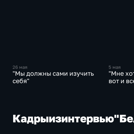
26 мая
5 мая
"Мы должны сами изучить
"Мне хо
себя"
вот и вс
Кадры
из
интервью
"Бе