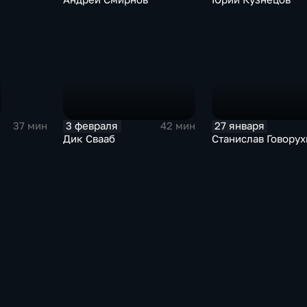
3 февраля
27 января
42 мин
37 мин
Дик Свааб
Станислав Говорух