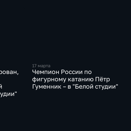
17 марта
рован,
Чемпион России по
фигурному катанию Пётр
й
Гуменник – в "Белой студии"
тудии"