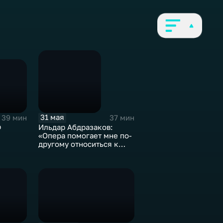
31 мая
39 мин
37 мин
р
Ильдар Абдразаков:
«Опера помогает мне по-
другому относиться к
жизни»