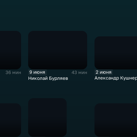
ие
й,
м
5
2 июня
9 июня
36 мин
43 мин
Александр Кушне
Николай Бурляев
.
,