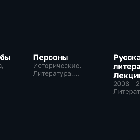
убы
Персоны
Русск
а,
Исторические,
литера
Литература,
Лекци
музыкальные
2008 – 
Литерат
Образо