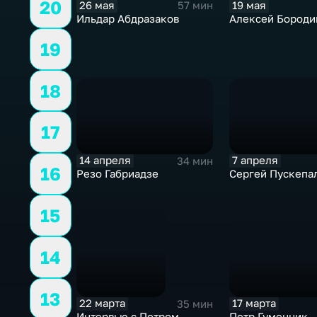
20
26 мая
19 мая
57 мин
ВКонтакте https://vk.ru/tvbelayastudia
Ильдар Абдразаков
Алексей Бороди
19
18
17
14 апреля
7 апреля
34 мин
16
Резо Габриадзе
Сергей Пускепа
15
14
13
17 марта
22 марта
35 мин
Петр Гуменник
Интервью с Петром