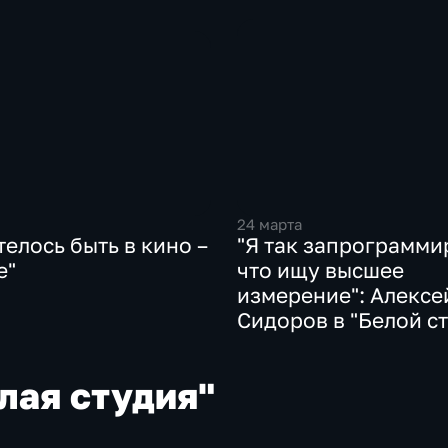
24 марта
телось быть в кино –
"Я так запрограмми
е"
что ищу высшее
измерение": Алексе
Сидоров в "Белой с
лая студия"