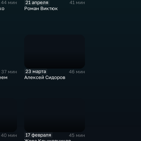
21 апреля
44 мин
41 мин
ко
Роман Виктюк
23 марта
46 мин
37 мин
Алексей Сидоров
еем
17 февраля
40 мин
45 мин
Жора Крыжовников