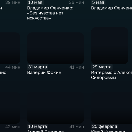
5 мая
10 мая
39 мин
36 мин
н
Владимир Фенчен
Владимир Фенченко:
«Без чувства нет
искусства»
31 марта
29 марта
44 мин
41 мин
лис
Валерий Фокин
Интервью с Алекс
Сидоровым
10 марта
25 февраля
42 мин
41 мин
Андрей Смирнов
Юрий Кузнецов