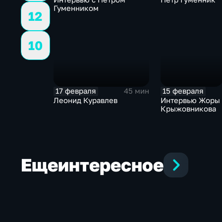
Гуменником
12
10
17 февраля
15 февраля
45 мин
Леонид Куравлев
Интервью Жоры
Крыжовникова
Еще
интересное