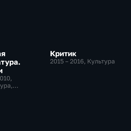
ая
Критик
тура.
2015 – 2016
, Культура
и
2010
,
ура,
вательные