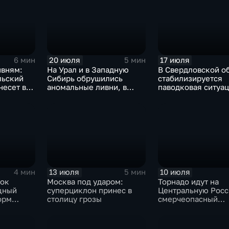
20 июля
17 июля
6 мин
5 мин
ивням:
На Урал и в Западную
В Свердловской о
льский
Сибирь обрушились
стабилизируется
несет в
аномальные ливни, в
паводковая ситуац
европейской части
синоптики вновь
России ожидается
прогнозируют лив
потепление
13 июля
10 июля
4 мин
5 мин
ток
Москва под ударом:
Торнадо идут на
щный
суперциклон принес в
Центральную Росс
орм
столицу грозы
смерчеопасный
холодный фронт у
по Москве и Туле