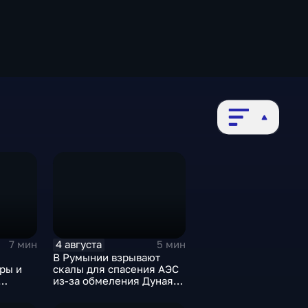
4 августа
7 мин
5 мин
В Румынии взрывают
ры и
скалы для спасения АЭС
из-за обмеления Дуная,
б
пока к России подступает
оссии
аномальная жара