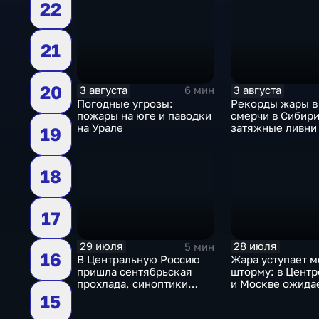
22
шквалистый ветер
21
20
3 августа
3 августа
6 мин
Погодные угрозы:
Рекорды жары в
пожары на юге и паводки
смерчи в Сибири
на Урале
затяжные ливни 
19
18
17
29 июля
28 июля
5 мин
16
В Центральную Россию
Жара уступает м
пришла сентябрьская
шторму: в Центр
прохлада, синоптики
и Москве ожида
прогнозируют затяжные
ненастья
15
дожди