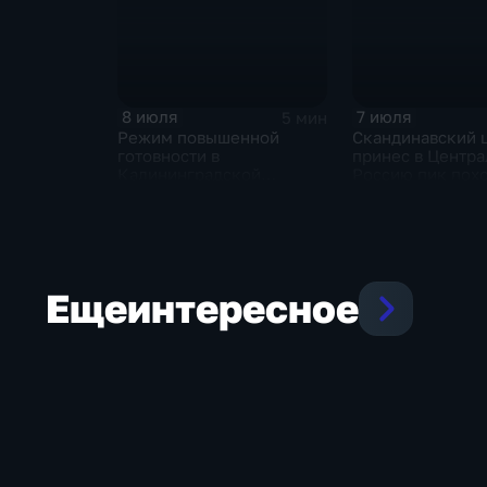
8 июля
7 июля
5 мин
Режим повышенной
Скандинавский 
готовности в
принес в Центр
Калининградской
Россию пик пох
области и угроза
и ливни
экстремальных ливней в
Центральной России
Еще
интересное