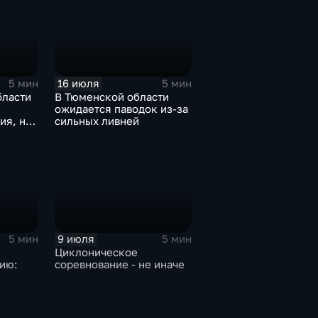
16 июля
5 мин
5 мин
бласти
В Тюменской области
ожидается паводок из-за
ия, но
сильных ливней
ни
9 июля
5 мин
5 мин
Циклоническое
ию:
соревнование - не иначе
дарит