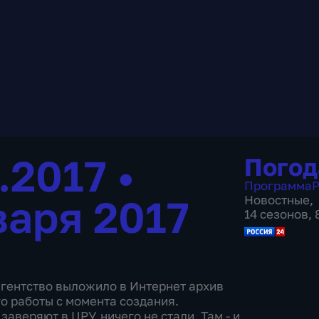
1.2017
•
Погод
Программа
Р
варя 2017
Новостные
,
14 сезонов,
гентство выложило в Интернет архив
о работы с момента создания.
аверяют в ЦРУ, ничего не стали. Там - и