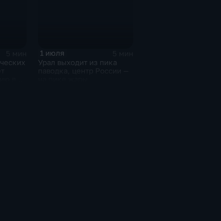
1 июля
5 мин
5 мин
Урал выходит из пика
ических
паводка, центр России —
т
на пике жары
ию в
едели