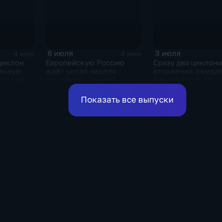
6 июля
3 июля
4 мин
4 мин
циклон
Европейскую Россию
Сразу два циклон
альную
ждёт целая неделя
вторжения ожидае
олодания
проливных дождей
Европейскую Росс
оставшиеся дни н
Показать все выпуски