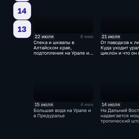
14
13
22 июля
21 июля
6 мин
Спека и шквалы в
От паводков к л
Алтайском крае,
Куда уходит ура
подтопления на Урале и
циклон и что он 
сентябрьская прохлада в
Москву
Петербурге
15 июля
14 июля
4 мин
Большая вода на Урале и
На Дальний Вос
в Предуралье
надвигается мо
тропический шт
"Гави"