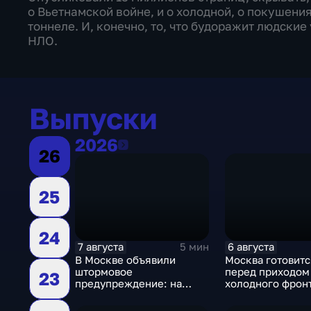
о Вьетнамской войне, и о холодной, о покушени
тоннеле. И, конечно, то, что будоражит людские
НЛО.
Выпуски
2026
2026
26
25
24
7 августа
6 августа
5 мин
В Москве объявили
Москва готовитс
штормовое
перед приходом
23
предупреждение: на
холодного фронт
столицу надвигаются
грозы, ливни с градом и