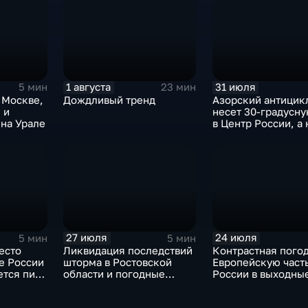
1 августа
31 июля
5 мин
23 мин
 Москве,
Дождливый тренд
Азорский антицик
 и
несет 30-градусн
на Урале
в Центр России, а 
— ливни
27 июля
24 июля
5 мин
5 мин
есто
Ликвидация последствий
Контрастная пого
е России
шторма в Ростовской
Европейскую част
ется пик
области и погодные
России в выходны
качели в Центральной
России