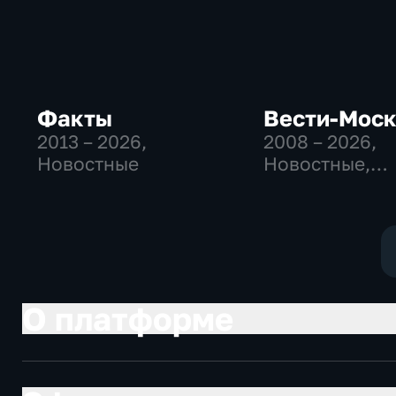
Факты
Вести-Мос
2013 – 2026
,
2008 – 2026
,
Новостные
Новостные,
Общественно
политические
социально-
экономически
О платформе