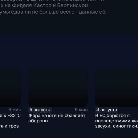
ях на Фиделя Кастро и Берлинском
 умы едва ли не больше всего - данные об
5 августа
4 августа
6 мин
5 мин
я к +32°C
Жара на юге не сбавляет
В ЕС борются с
обороны
последствиями жа
а и гроз
засухи, синоптики
предупреждают о
усилении зноя в Р