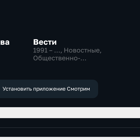
ква
Вести
1991 – …
, Новостные,
Общественно-
-
политические,
,
социально-
экономические
е
Установить приложение Смотрим