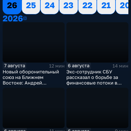
26
25
24
23
22
21
20
2026
2026
7 августа
6 августа
12 мин
14 мин
Новый оборонительный
Экс-сотрудник СБУ
союз на Ближнем
рассказал о борьбе за
Востоке: Андрей
финансовые потоки в
Бакланов комментирует
украинском политикуме
мотивы и риски
соглашения
6 августа
6 августа