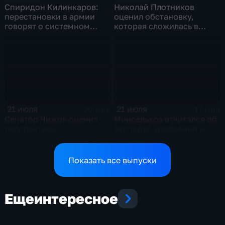
Спиридон Килинкаров:
Николай Плотников
перестановки в армии
оценил обстановку,
говорят о системном
которая сложилась в
политическом кризисе на
отношениях между США и
Украине
Ираном
21 июля
21 июля
20 мин
17 мин
Сенатор Чижов оценил
Минсельхоз отчитался об
перспективы
экспорте удобрений и
урегулирования
планах по обеспечению
конфликтов на Ближнем
аграриев топливом
Востоке и диалог с
Показать все выпуски
Европой
Еще
интересное