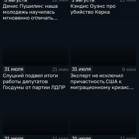
Денис Пушилин: наша
Кэндис Оуэнс про
молодежь научилась
убийство Керка
мгновенно отличать
правду от лжи
31 июля
31 июля
21 мин
9 мин
Слуцкий подвел итоги
Эксперт не исключил
работы депутатов
причастность США к
Госдумы от партии ЛДПР
миграционному кризису в
Испании
31 июля
31 июля
11 мин
11 мин