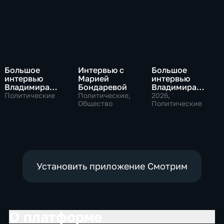
Большое
Интервью с
Большое
интервью
Марией
интервью
Владимира
Бондаревой
Владимира
Путина Сергею
Соловьева
Политические
Политические,
2026
,
Брилеву
Общество
Роджеру
Политические
Кеппелю
Установить приложение Смотрим
О платформе