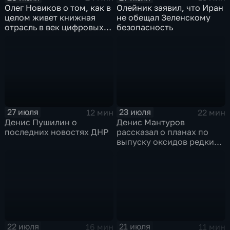
Олег Новиков о том, как в
Олейник заявил, что Иран
целом живет книжная
не обещал Зеленскому
отрасль в век цифровых
безопасность
технологий
27 июля
23 июля
12 мин
22 мин
Денис Пушилин о
Денис Мантуров
последних новостях ДНР
рассказал о планах по
выпуску оксидов редких
металлов на
Соликамском магниевом
заводе к 2028 году
22 июля
21 июля
16 мин
11 мин