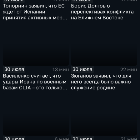
Топорнин заявил, что ЕС
Борис Долгов о
ждет от Испании
перспективах конфликта
принятия активных мер
на Ближнем Востоке
против мигрантов
30 июля
30 июля
13 мин
22 мин
Василенко считает, что
Зюганов заявил, что для
удары Ирана по военным
него всегда было важно
базам США – это только
служение родине
начало
30 июля
30 июля
6 мин
21 мин