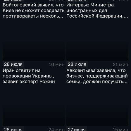
Войтоловский заявил, что
Интервью Министра
Киев не сможет создавать
иностранных дел
противоракеты несколько
Российской Федерации,
лет
лидера предвыборного
списка партии «Единая
Россия» С.В.Лаврова
генеральному директору
агентства ТАСС
А.О.Кондрашову
28 июля
28 июля
10 мин
21 мин
Иран ответит на
Авксентьева заявила, что
провокации Украины,
бизнес, поддерживающий
заявил эксперт Рожин
семьи, должен получать
преференции
28 июля
27 июля
24 мин
15 мин