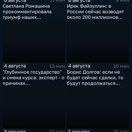
11 мин
9 мин
Светлана Ромашина
Ирек Файзуллин: в
прокомментировала
России сейчас возводят
триумф наших
около 200 миллионов
спортсменок
квадратных метров
жилья.
4 августа
4 августа
13 мин
16 мин
"Глубинное государство"
Борис Долгов: если не
и смена курса: эксперт - о
будет сейчас сделки, то
причинах
будут продолжаться
антироссийской
обмены ударами, однако,
риторики оппозиции
масштабного
наступления все-таки не
будет
3 августа
1 августа
12 мин
21 мин