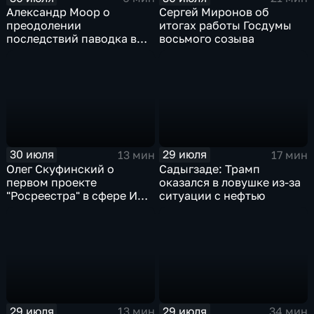
Александр Моор о
Сергей Миронов об
преодолении
итогах работы Госдумы
последствий паводка в
восьмого созыва
Тюменской области
30 июля
29 июля
13 мин
17 мин
Олег Скуфинский о
Садыгзаде: Трамп
первом проекте
оказался в ловушке из-за
"Росреестра" в сфере ИИ
ситуации с нефтью
электронном помощнике
"Ева"
29 июля
29 июля
13 мин
34 мин