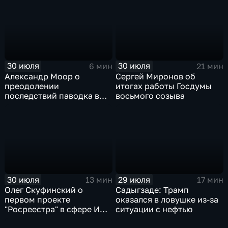
30 июля
30 июля
6 мин
21 мин
Александр Моор о
Сергей Миронов об
преодолении
итогах работы Госдумы
последствий паводка в
восьмого созыва
Тюменской области
30 июля
29 июля
13 мин
17 мин
Олег Скуфинский о
Садыгзаде: Трамп
первом проекте
оказался в ловушке из-за
"Росреестра" в сфере ИИ
ситуации с нефтью
электронном помощнике