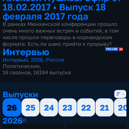
18.02.2017
•
Выпуск 18
февраля 2017 года
В рамках Мюнхенской конференции прошло
очень много важных встреч и событий, в том
числе прошли переговоры в нормандском
формате. Есть ли шанс прийти к прорыву?
Интервью
Интервью
,
2026
,
Россия
Политические
,
16 сезонов, 16194 выпуска
Выпуски
26
25
24
23
22
21
20
2026
2026