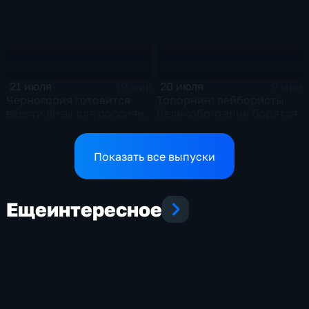
Европой
21 июля
20 июля
19 мин
9 мин
Черногория готовится
Топорнин: лейбористы
ввести визы для россиян,
Великобритании борятся
что может нанести удар
со снижением рейтинга
по экономике страны
Показать все выпуски
Еще
интересное