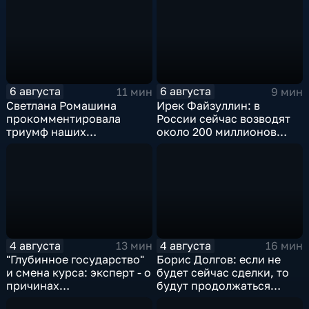
6 августа
6 августа
11 мин
9 мин
Светлана Ромашина
Ирек Файзуллин: в
прокомментировала
России сейчас возводят
триумф наших
около 200 миллионов
спортсменок
квадратных метров
жилья.
4 августа
4 августа
13 мин
16 мин
"Глубинное государство"
Борис Долгов: если не
и смена курса: эксперт - о
будет сейчас сделки, то
причинах
будут продолжаться
антироссийской
обмены ударами, однако,