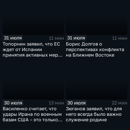
31 июля
31 июля
11 мин
11 мин
Топорнин заявил, что ЕС
Борис Долгов о
ждет от Испании
перспективах конфликта
принятия активных мер
на Ближнем Востоке
против мигрантов
30 июля
30 июля
13 мин
22 мин
Василенко считает, что
Зюганов заявил, что для
удары Ирана по военным
него всегда было важно
базам США – это только
служение родине
начало