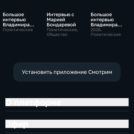
Большое
Интервью с
Большое
интервью
Марией
интервью
Владимира
Бондаревой
Владимира
Путина Сергею
Соловьева
Политические
Политические,
2026
,
Брилеву
Общество
Роджеру
Политические
Кеппелю
Установить приложение Смотрим
О платформе
Эфир