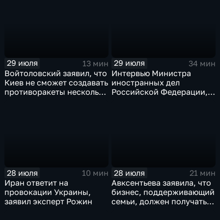
"Ева"
29 июля
29 июля
13 мин
34 мин
Войтоловский заявил, что
Интервью Министра
Киев не сможет создавать
иностранных дел
противоракеты несколько
Российской Федерации,
лет
лидера предвыборного
списка партии «Единая
Россия» С.В.Лаврова
генеральному директору
агентства ТАСС
А.О.Кондрашову
28 июля
28 июля
10 мин
21 мин
Иран ответит на
Авксентьева заявила, что
провокации Украины,
бизнес, поддерживающий
заявил эксперт Рожин
семьи, должен получать
преференции