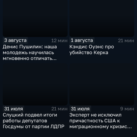
риторики оппозиции
масштабного
наступления все-таки не
будет
3 августа
1 августа
12 мин
21 мин
Денис Пушилин: наша
Кэндис Оуэнс про
молодежь научилась
убийство Керка
мгновенно отличать
правду от лжи
31 июля
31 июля
21 мин
9 мин
Слуцкий подвел итоги
Эксперт не исключил
работы депутатов
причастность США к
Госдумы от партии ЛДПР
миграционному кризису в
Испании