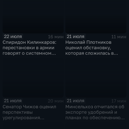
заводе к 2028 году
22 июля
21 июля
16 мин
11 мин
Спиридон Килинкаров:
Николай Плотников
перестановки в армии
оценил обстановку,
говорят о системном
которая сложилась в
политическом кризисе на
отношениях между США и
Украине
Ираном
21 июля
21 июля
20 мин
17 мин
Сенатор Чижов оценил
Минсельхоз отчитался об
перспективы
экспорте удобрений и
урегулирования
планах по обеспечению
конфликтов на Ближнем
аграриев топливом
Востоке и диалог с