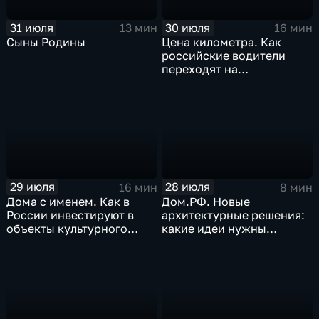
31 июля
30 июля
13 мин
16 мин
Сыны Родины
Цена километра. Как
российские водители
переходят на
альтернативные виды
топлива
29 июля
28 июля
16 мин
8 мин
Дома с именем. Как в
Дом.РФ. Новые
России инвестируют в
архитектурные решения:
объекты культурного
какие идеи нужны
наследия
регионам для развития