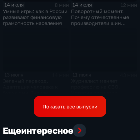
14 июля
14 июля
8 мин
12 мин
Умные игры: как в России
Поворотный момент.
развивают финансовую
Почему отечественные
грамотность населения
производители шин
просят ужесточить
импорт?
13 июля
11 июля
14 мин
43 мин
Зеленый переход.
Журналист меняет
Адаптация человека к
профессию на СВО.
будущему. Туризм
История военкора,
подписавшего контракт
Показать все выпуски
Еще
интересное