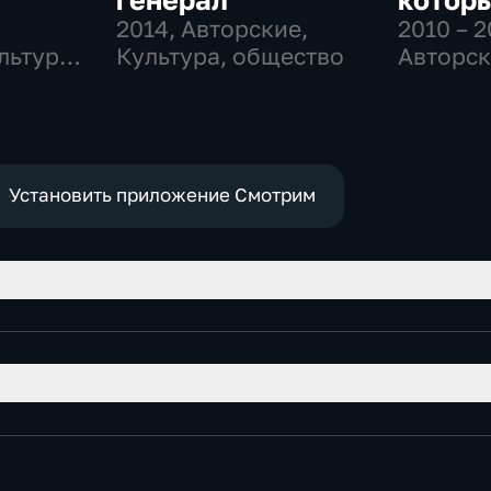
2014
, Авторские,
2010 – 2
льтура,
Культура, общество
Авторск
ные
Биограф
Установить приложение Смотрим