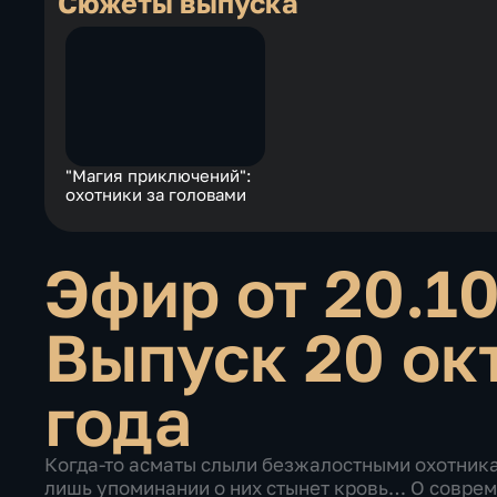
Сюжеты выпуска
"Магия приключений":
охотники за головами
Эфир от 20.1
Выпуск 20 ок
года
Когда-то асматы слыли безжалостными охотника
лишь упоминании о них стынет кровь… О совре