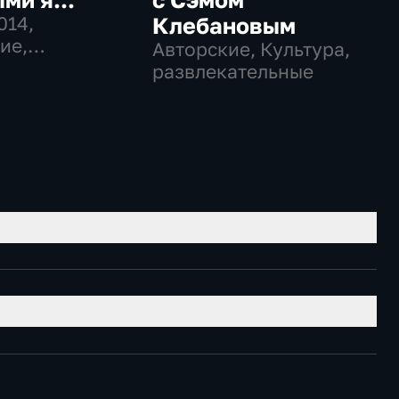
014
,
Клебановым
ие,
Авторские, Культура,
ии, культура
развлекательные