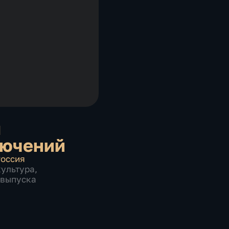
я
лючений
оссия
культура
,
4 выпуска