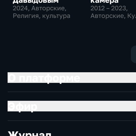
2024
, Авторские,
2012 – 2023
,
Религия, культура
Авторские, Ку
образователь
О платформе
Эфир
Журнал