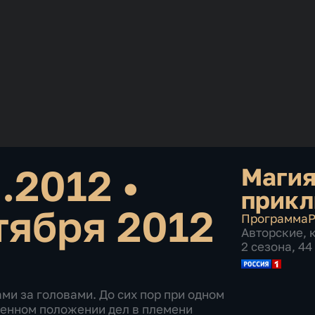
0.2012
•
Маги
прик
тября 2012
Программа
Р
Авторские
,
2 сезона, 4
ми за головами. До сих пор при одном
менном положении дел в племени