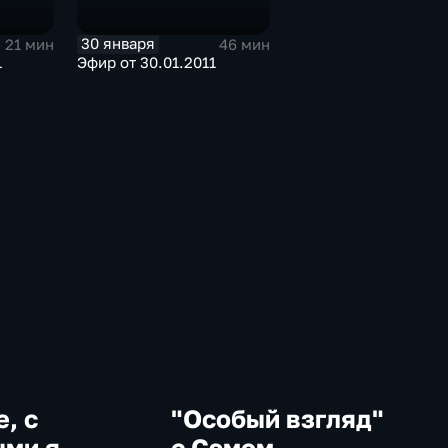
30 января
21 мин
46 мин
1
Эфир от 30.01.2011
е, с
"Особый взгляд"
ми я...
с Сэмом