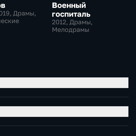
ов
Военный
019
, Драмы,
госпиталь
ческие
2012
, Драмы,
Мелодрамы