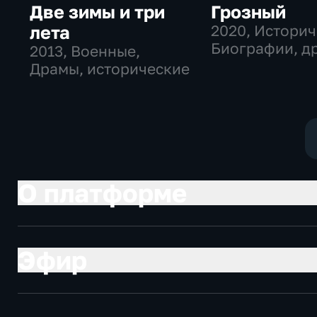
Две зимы и три
Грозный
лета
2020
, Историч
Биографии, д
2013
, Военные,
Драмы, исторические
О платформе
Эфир