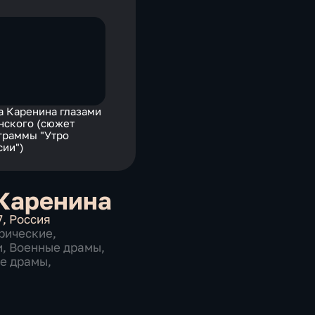
а Каренина глазами
нского (сюжет
граммы "Утро
сии")
Каренина
7
,
Россия
рические
,
и
,
Военные драмы
,
ие драмы
,