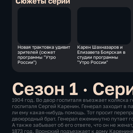
Сюжеты серии
Новая трактовка удивит
Карен Шахназаров и
зрителей (сюжет
Елизавета Боярская в
программы "Утро
студии программы
России")
"Утро России"
Сезон 1 · Сер
1904 год. Во двор госпиталя въезжает коляска 
госпиталя Сергей Каренин. Генерал заходит в п
ли ему какая-нибудь помощь. Тот просит перепра
двоюродный брат. Генерал ежеминутно путает г
А также забывает об его ответе, что он не женат
1873 год. Вронский подъезжает к дому Каренина