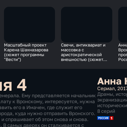
Масштабный проект
Свечи, антиквариат и
Анн
Карена Шахназарова
массовка с
Вро
(сюжет программы
аристократической
про
"Вести")
внешностью (сюжет
Рос
программы "Вести в
20:00")
ия 4
Анна 
Сериал
,
201
Драмы
,
исто
генерала. Ему представляется начальник
экранизаци
алату к Вронскому, интересуется, нужна
историческ
вить его в Имачен, где служит его
8 серий
орода, куда нужно отправить Вронского.
, и спрашивает об этом снова и снова.
. В самых дверях он сталкивается с