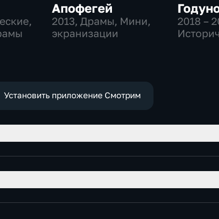
Апофегей
Годун
еские,
2013
, Драмы, Мини,
2018 – 2
рамы
экранизации
Истори
Установить приложение Смотрим