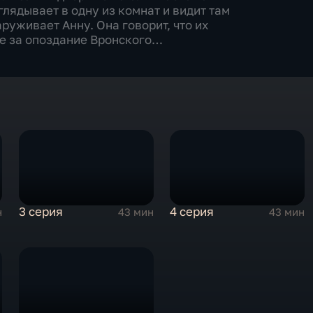
глядывает в одну из комнат и видит там
руживает Анну. Она говорит, что их
ие за опоздание Вронского…
3 серия
4 серия
н
43 мин
43 мин