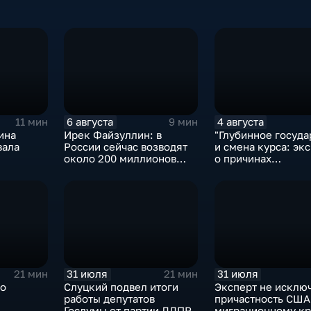
6 августа
4 августа
11 мин
9 мин
ина
Ирек Файзуллин: в
"Глубинное госуда
вала
России сейчас возводят
и смена курса: экс
около 200 миллионов
о причинах
квадратных метров
антироссийской
жилья.
риторики оппозиц
31 июля
31 июля
21 мин
21 мин
ро
Слуцкий подвел итоги
Эксперт не исклю
работы депутатов
причастность США
Госдумы от партии ЛДПР
миграционному кр