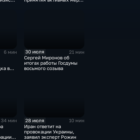
против мигрантов
30 июля
6 мин
21 мин
Сергей Миронов об
итогах работы Госдумы
ка в
восьмого созыва
и
28 июля
34 мин
10 мин
ра
Иран ответит на
провокации Украины,
ации,
заявил эксперт Рожин