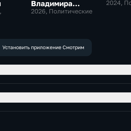
й
Владимира
2024
, П
,
Соловьева
2026
, Политические
Роджеру Кеппелю
Установить приложение Смотрим