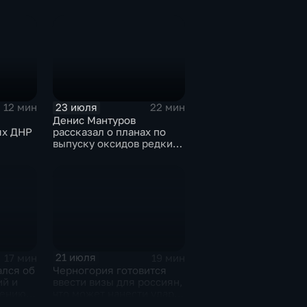
ного
иная
ова
ектору
23 июля
12 мин
22 мин
Денис Мантуров
ях ДНР
рассказал о планах по
выпуску оксидов редких
металлов на
Соликамском магниевом
заводе к 2028 году
21 июля
17 мин
19 мин
ался об
Черногория готовится
ий и
ввести визы для россиян,
чению
что может нанести удар
м
по экономике страны