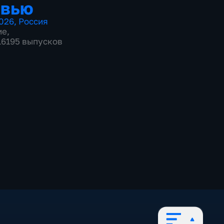
рвью
026
,
Россия
ие
,
 16195 выпусков