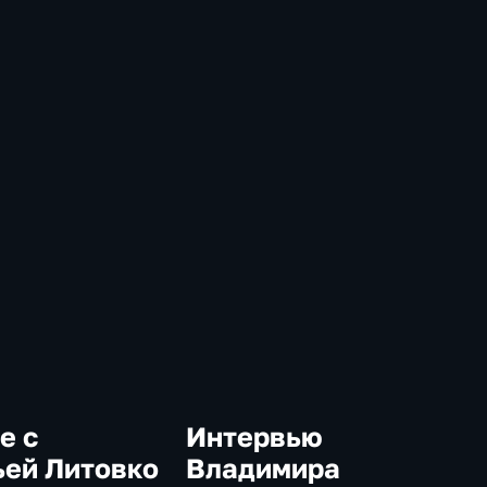
е с
Интервью
ьей Литовко
Владимира