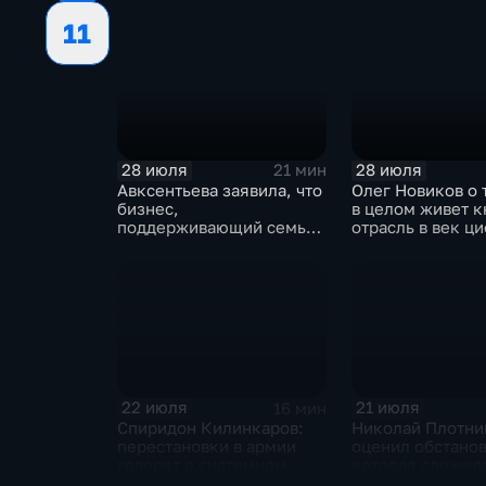
электронном помощнике
11
"Ева"
28 июля
28 июля
21 мин
Авксентьева заявила, что
Олег Новиков о 
бизнес,
в целом живет 
поддерживающий семьи,
отрасль в век ц
должен получать
технологий
преференции
22 июля
21 июля
16 мин
Спиридон Килинкаров:
Николай Плотни
перестановки в армии
оценил обстанов
говорят о системном
которая сложила
политическом кризисе на
отношениях ме