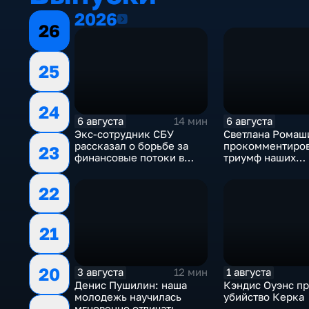
2026
2026
26
25
24
6 августа
6 августа
14 мин
Экс-сотрудник СБУ
Светлана Ромаш
рассказал о борьбе за
прокомментиро
23
финансовые потоки в
триумф наших
украинском политикуме
спортсменок
22
21
20
3 августа
1 августа
12 мин
Денис Пушилин: наша
Кэндис Оуэнс п
молодежь научилась
убийство Керка
мгновенно отличать