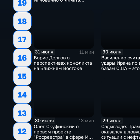
19
правду от лжи
18
17
31 июля
30 июля
11 мин
16
Борис Долгов о
Василенко счита
перспективах конфликта
удары Ирана по
на Ближнем Востоке
базам США – это
начало
15
14
13
30 июля
29 июля
13 мин
Олег Скуфинский о
Садыгзаде: Тра
12
первом проекте
оказался в лову
"Росреестра" в сфере ИИ
ситуации с нефт