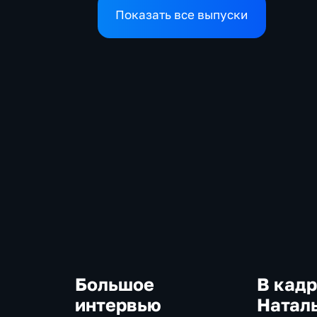
Востоке и диалог с
Показать все выпуски
Европой
Большое
В кадр
интервью
Натал