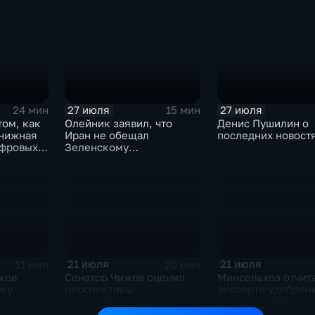
несколько лет
лидера предвыбор
списка партии «Ед
Россия» С.В.Лавр
генеральному дир
агентства ТАСС
А.О.Кондрашову
27 июля
27 июля
24 мин
15 мин
том, как
Олейник заявил, что
Денис Пушилин о
книжная
Иран не обещал
последних новост
ифровых
Зеленскому
безопасность
21 июля
21 июля
11 мин
20 мин
ков
Сенатор Чижов оценил
Минсельхоз отчит
ку,
перспективы
экспорте удобрен
сь в
урегулирования
планах по обеспе
жду США
конфликтов на Ближнем
аграриев топливо