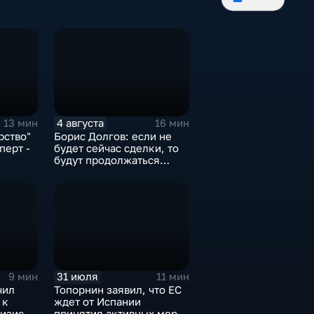
4 августа
13 мин
16 мин
рство"
Борис Долгов: если не
перт -
будет сейчас сделки, то
будут продолжаться
обмены ударами, однако,
ии
масштабного
наступления все-таки не
будет
31 июля
9 мин
11 мин
чил
Топорнин заявил, что ЕС
 к
ждет от Испании
изису в
принятия активных мер