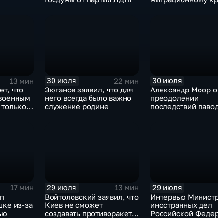
Испании
30 июля
30 июля
13 мин
22 мин
ет, что
Зюганов заявил, что для
Александр Моор о
 военным
него всегда было важно
преодолении
 только
служение родине
последствий павод
Тюменской област
29 июля
29 июля
17 мин
13 мин
мп
Войтоловский заявил, что
Интервью Минист
шке из-за
Киев не сможет
иностранных дел
ью
создавать противоракеты
Российской Федер