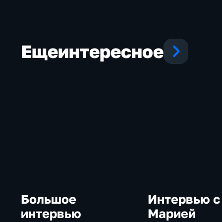
Украине
и Ираном
Еще
интересное
Большое
Интервью с
интервью
Марией