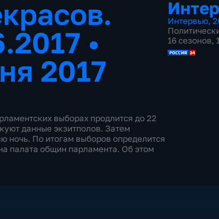
красов.
Инте
Интервью
,
2
6.2017
•
Политическ
16 сезонов,
ня 2017
рламентских выборах продлится до 22
икуют данные экзитполов. Затем
сю ночь. По итогам выборов определится
на палата общин парламента. Об этом