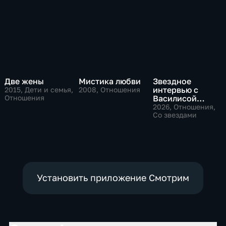
Две жены
Мистика любви
Звездное
интервью с
2015
, Дети и семья,
2008
, Отношения
Отношения
Василисой
Володиной
2026
, Отношения,
Со звездами
Установить приложение Смотрим