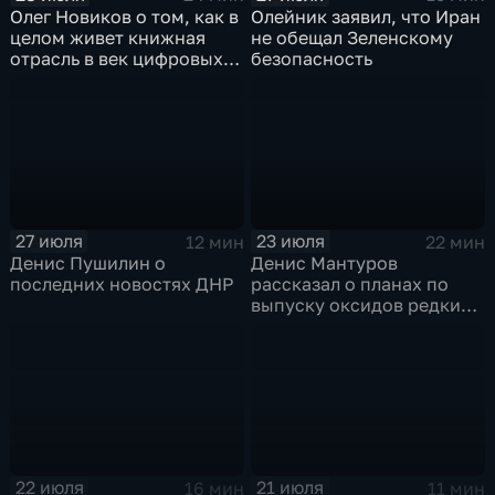
Олег Новиков о том, как в
Олейник заявил, что Иран
целом живет книжная
не обещал Зеленскому
отрасль в век цифровых
безопасность
технологий
27 июля
23 июля
12 мин
22 мин
Денис Пушилин о
Денис Мантуров
последних новостях ДНР
рассказал о планах по
выпуску оксидов редких
металлов на
Соликамском магниевом
заводе к 2028 году
22 июля
21 июля
16 мин
11 мин