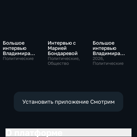
Большое
Интервью с
Большое
интервью
Марией
интервью
Владимира
Бондаревой
Владимира
Путина Сергею
Соловьева
Политические
Политические,
2026
,
Брилеву
Общество
Роджеру
Политические
Кеппелю
Установить приложение Смотрим
О платформе