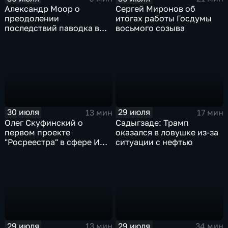
Александр Моор о
Сергей Миронов об
преодолении
итогах работы Госдумы
последствий паводка в
восьмого созыва
Тюменской области
30 июля
29 июля
13 мин
17 мин
Олег Скуфинский о
Садыгзаде: Трамп
первом проекте
оказался в ловушке из-за
"Росреестра" в сфере ИИ
ситуации с нефтью
электронном помощнике
"Ева"
29 июля
29 июля
13 мин
34 мин