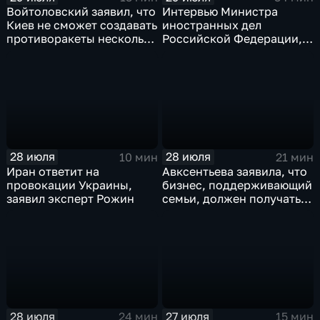
Войтоловский заявил, что
Интервью Министра
Киев не сможет создавать
иностранных дел
противоракеты несколько
Российской Федерации,
лет
лидера предвыборного
списка партии «Единая
Россия» С.В.Лаврова
генеральному директору
агентства ТАСС
А.О.Кондрашову
28 июля
28 июля
10 мин
21 мин
Иран ответит на
Авксентьева заявила, что
провокации Украины,
бизнес, поддерживающий
заявил эксперт Рожин
семьи, должен получать
преференции
28 июля
27 июля
24 мин
15 мин