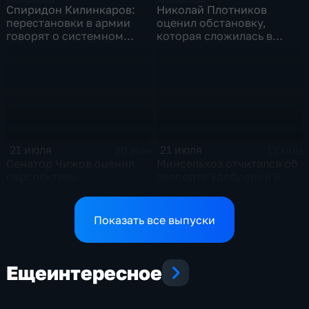
Спиридон Килинкаров:
Николай Плотников
перестановки в армии
оценил обстановку,
говорят о системном
которая сложилась в
политическом кризисе на
отношениях между США и
Украине
Ираном
21 июля
21 июля
20 мин
17 мин
Сенатор Чижов оценил
Минсельхоз отчитался об
перспективы
экспорте удобрений и
урегулирования
планах по обеспечению
конфликтов на Ближнем
аграриев топливом
Востоке и диалог с
Показать все выпуски
Европой
Еще
интересное