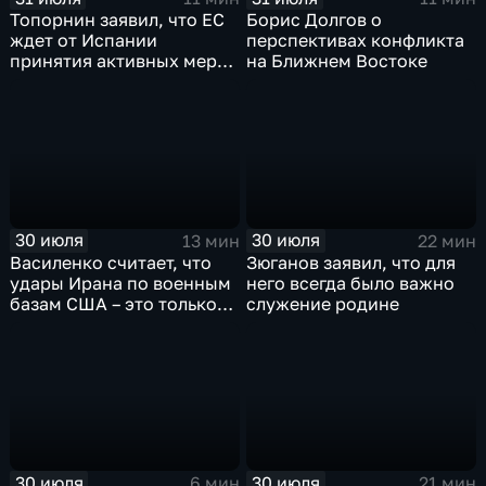
Топорнин заявил, что ЕС
Борис Долгов о
ждет от Испании
перспективах конфликта
принятия активных мер
на Ближнем Востоке
против мигрантов
30 июля
30 июля
13 мин
22 мин
Василенко считает, что
Зюганов заявил, что для
удары Ирана по военным
него всегда было важно
базам США – это только
служение родине
начало
30 июля
30 июля
6 мин
21 мин