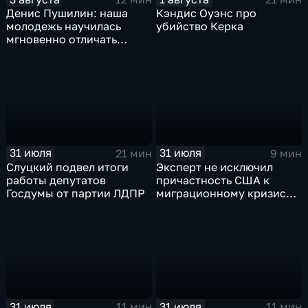
Денис Пушилин: наша
Кэндис Оуэнс про
молодежь научилась
убийство Керка
мгновенно отличать
правду от лжи
31 июля
31 июля
21 мин
9 мин
Слуцкий подвел итоги
Эксперт не исключил
работы депутатов
причастность США к
Госдумы от партии ЛДПР
миграционному кризису в
Испании
31 июля
31 июля
11 мин
11 мин