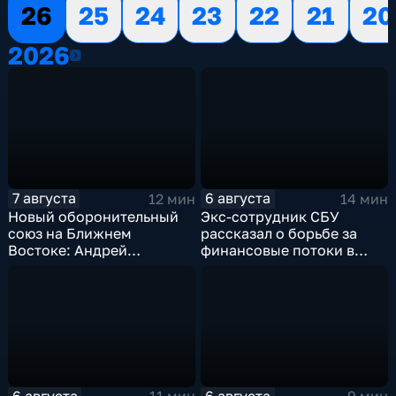
26
25
24
23
22
21
20
2026
2026
7 августа
6 августа
12 мин
14 мин
Новый оборонительный
Экс-сотрудник СБУ
союз на Ближнем
рассказал о борьбе за
Востоке: Андрей
финансовые потоки в
Бакланов комментирует
украинском политикуме
мотивы и риски
соглашения
6 августа
6 августа