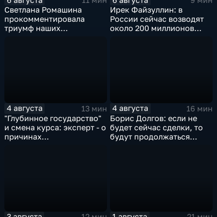
11 мин
9 мин
Светлана Ромашина
Ирек Файзуллин: в
прокомментировала
России сейчас возводят
триумф наших
около 200 миллионов
спортсменок
квадратных метров
жилья.
4 августа
4 августа
13 мин
16 мин
"Глубинное государство"
Борис Долгов: если не
и смена курса: эксперт - о
будет сейчас сделки, то
причинах
будут продолжаться
антироссийской
обмены ударами, однако,
риторики оппозиции
масштабного
наступления все-таки не
будет
3 августа
1 августа
12 мин
21 мин