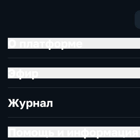
О платформе
Эфир
Журнал
Помощь и информация