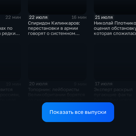
22 июля
21 июля
22 мин
16 мин
Спиридон Килинкаров:
Николай Плотнико
нах по
перестановки в армии
оценил обстановку
в редких
говорят о системном
которая сложилас
политическом кризисе на
отношениях межд
агниевом
Украине
и Ираном
оду
20 июля
17 июля
19 мин
9 мин
овится
Топорнин: лейбористы
Эксперт раскрыл
 россиян,
Великобритании борятся
пугающие факты
ти удар
со снижением рейтинга
биографии нового 
траны
главы СБУ
Показать все выпуски