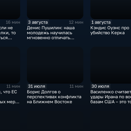
3 августа
1 августа
16 мин
12 мин
сли не
Денис Пушилин: наша
Кэндис Оуэнс про
лки, то
молодежь научилась
убийство Керка
ться
мгновенно отличать
, однако,
правду от лжи
-таки не
31 июля
30 июля
11 мин
11 мин
, что ЕС
Борис Долгов о
Василенко считает
перспективах конфликта
удары Ирана по в
ных мер
на Ближнем Востоке
базам США – это т
в
начало