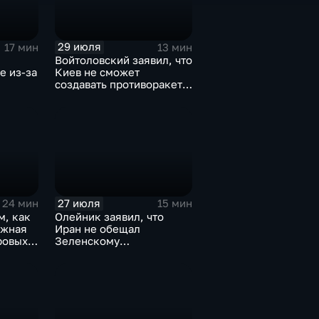
29 июля
17 мин
13 мин
Войтоловский заявил, что
е из-за
Киев не сможет
создавать противоракеты
несколько лет
27 июля
24 мин
15 мин
м, как
Олейник заявил, что
ижная
Иран не обещал
ровых
Зеленскому
безопасность