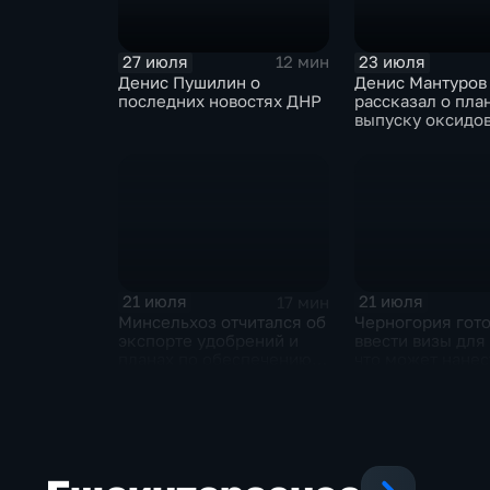
27 июля
23 июля
12 мин
Денис Пушилин о
Денис Мантуров
последних новостях ДНР
рассказал о пла
выпуску оксидо
металлов на
Соликамском м
заводе к 2028 г
21 июля
21 июля
17 мин
Минсельхоз отчитался об
Черногория гот
экспорте удобрений и
ввести визы для
планах по обеспечению
что может нанес
аграриев топливом
по экономике с