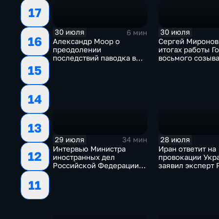
17
30 июля
30 июля
6 мин
16
Александр Моор о
Сергей Миронов
преодолении
итогах работы Г
последствий паводка в
восьмого созыв
Тюменской области
15
14
13
29 июля
28 июля
34 мин
Интервью Министра
Иран ответит на
12
иностранных дел
провокации Укр
Российской Федерации,
заявил эксперт
лидера предвыборного
11
списка партии «Единая
Россия» С.В.Лаврова
генеральному директору
агентства ТАСС
А.О.Кондрашову