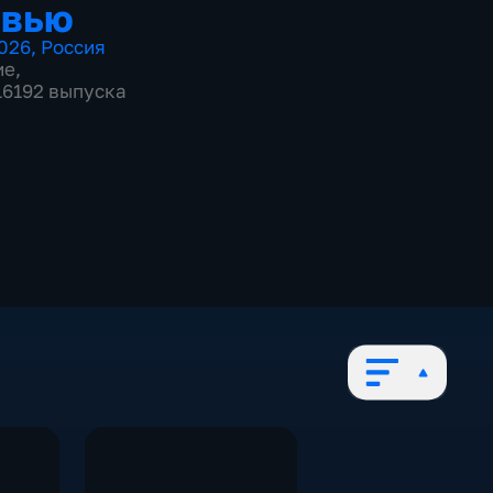
рвью
026
,
Россия
ие
,
 16192 выпуска