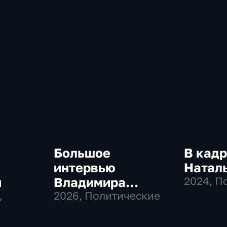
Большое
В кадр
интервью
Натал
й
Владимира
2024
, П
,
Соловьева
2026
, Политические
Роджеру Кеппелю