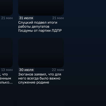
31 июля
21 мин
21 мин
Слуцкий подвел итоги
работы депутатов
Госдумы от партии ЛДПР
30 июля
13 мин
22 мин
, что
Зюганов заявил, что для
оенным
него всегда было важно
олько
служение родине