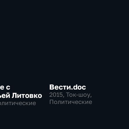
е с
Вести.doc
ьей Литовко
2015
, Ток-шоу,
Политические
олитические