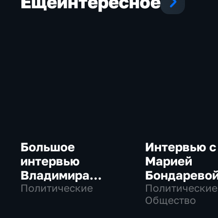
Еще
интересное
Большое
Интервью с
интервью
Марией
Владимира
Бондарево
Путина Сергею
Политические
Политические
Общество
Брилеву