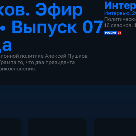
ков. Эфир
Инте
Интервью
,
2
•
Выпуск 07
Политическ
16 сезонов,
да
ционной политике Алексей Пушков
рампа то, что два президента
прикосновения.