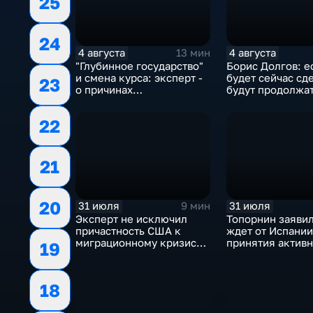
25
24
4 августа
4 августа
13 мин
"Глубинное государство"
Борис Долгов: е
и смена курса: эксперт -
будет сейчас сде
23
о причинах
будут продолжа
антироссийской
обмены ударами
риторики оппозиции
масштабного
22
наступления все
будет
21
20
31 июля
31 июля
9 мин
Эксперт не исключил
Топорнин заявил
причастность США к
ждет от Испании
миграционному кризису в
принятия актив
19
Испании
против мигранто
18