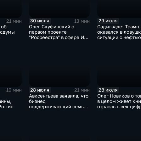
30 июля
29 июля
21 мин
13 мин
 об
Олег Скуфинский о
Садыгзаде: Трамп
осдумы
первом проекте
оказался в ловушк
а
"Росреестра" в сфере ИИ
ситуации с нефтью
электронном помощнике
"Ева"
28 июля
28 июля
10 мин
21 мин
Авксентьева заявила, что
Олег Новиков о то
аины,
бизнес,
в целом живет кн
 Рожин
поддерживающий семьи,
отрасль в век циф
должен получать
технологий
преференции