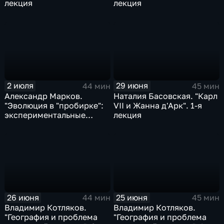
лекция
лекция
2 июля
29 июня
44 мин
45 мин
Александр Марков.
Наталия Басовская. "Карл
"Эволюция в "пробирке":
VII и Жанна д'Арк". 1-я
экспериментальные
лекция
изучения биологической
эволюции". 1-я лекция
26 июня
25 июня
44 мин
45 мин
Владимир Котляков.
Владимир Котляков.
"География и проблема
"География и проблема