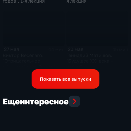
годов". 1-я лекция
я лекция
27 мая
20 мая
44 мин
45 мин
Виктор Веселаго.
Геннадий Матишов.
"Отрицательное
"Будущее XXI века –
преломление и "шапка-
океан"
невидимка"
Показать все выпуски
Еще
интересное