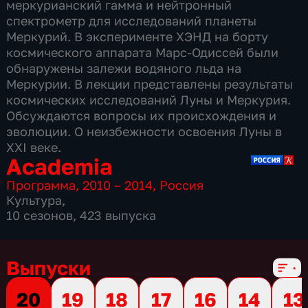
меркурианский гамма и нейтронный
спектрометр для исследований планеты
Меркурий. В эксперименте ХЭНД на борту
космического аппарата Марс-Одиссей были
обнаружены залежи водяного льда на
Меркурии. В лекции представлены результаты
космических исследований Луны и Меркурия.
Обсуждаются вопросы их происхождения и
эволюции. О неизбежности освоения Луны в
XXI веке.
Academia
Программа
,
2010 – 2014
,
Россия
Культура
,
10 сезонов, 423 выпуска
Выпуски
20
19
18
17
16
14
13