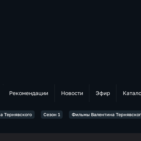
Рекомендации
Новости
Эфир
Катал
а Тернявского
Сезон 1
Фильмы Валентина Тернявского