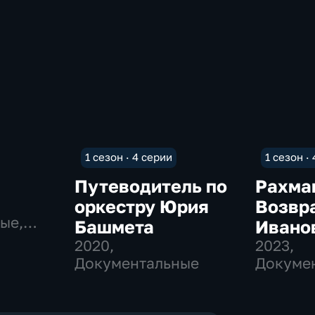
1 сезон · 4 серии
1 сезон ·
Путеводитель по
Рахма
оркестру Юрия
Возвр
ые,
Башмета
Ивано
2020
,
2023
,
Документальные
Докуме