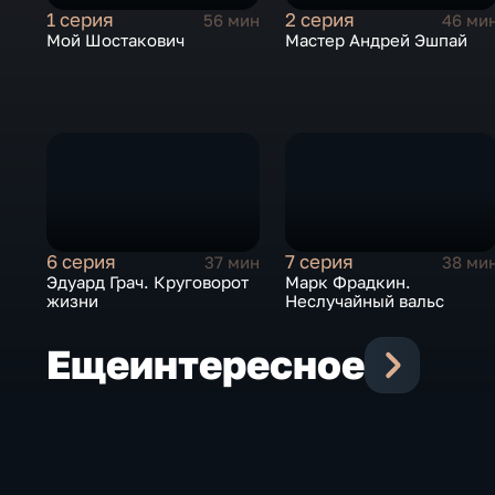
1 серия
2 серия
56 мин
46 ми
Мой Шостакович
Мастер Андрей Эшпай
6 серия
7 серия
37 мин
38 ми
Эдуард Грач. Круговорот
Марк Фрадкин.
жизни
Неслучайный вальс
Еще
интересное