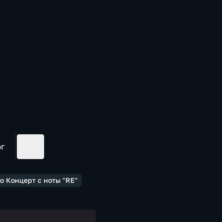
ог
 Концерт с ноты "RE"