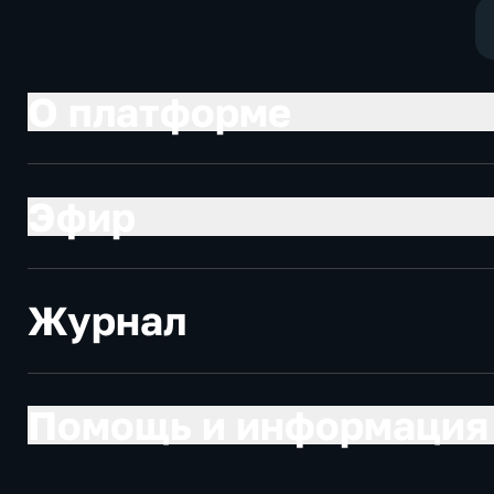
О платформе
Эфир
Журнал
Помощь и информация