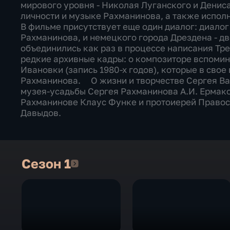
мирового уровня - Николая Луганского и Денис
личности и музыке Рахманинова, а также испол
В фильме присутствует еще один диалог: диало
Рахманинова, и немецкого города Дрездена - д
объединились как раз в процессе написания Тр
редкие архивные кадры: о композиторе вспоми
Ивановки (запись 1980-х годов), которые в сво
Рахманинова. О жизни и творчестве Сергея В
музея-усадьбы Сергея Рахманинова А.И. Ермаков
Рахманинове Клаус Функе и протоиерей Правос
Давыдов.
Сезон 1
Сезон 1