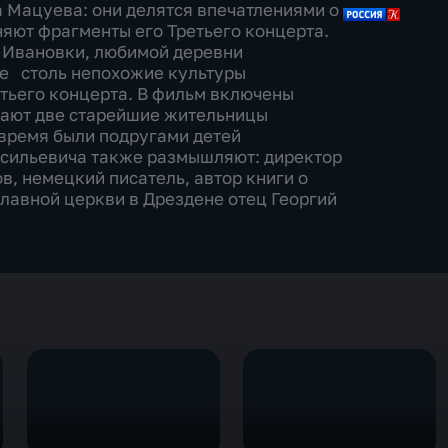
а Мацуева: они делятся впечатлениями о
няют фрагменты его Третьего концерта.
г Ивановки, любимой деревни
ве столь непохожие культуры
етьего концерта. В фильм включены
нают две старейшие жительницы
е время были подругами детей
асильевича также размышляют: директор
, немецкий писатель, автор книги о
лавной церкви в Дрездене отец Георгий