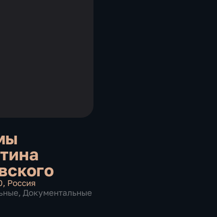
мы
тина
вского
0
,
Россия
ьные
,
Документальные