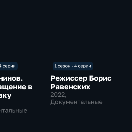
 4 серии
1 сезон · 4 серии
нинов.
Режиссер Борис
ащение в
Равенских
вку
2022
,
Документальные
нтальные