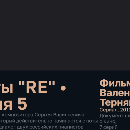
ты "RE"
•
Филь
Вален
ия 5
Терня
Сериал
,
201
в композитора Сергея Васильевича
Документал
оторый действительно начинается с ноты
о кино
,
диалог двух российских пианистов
7 серий