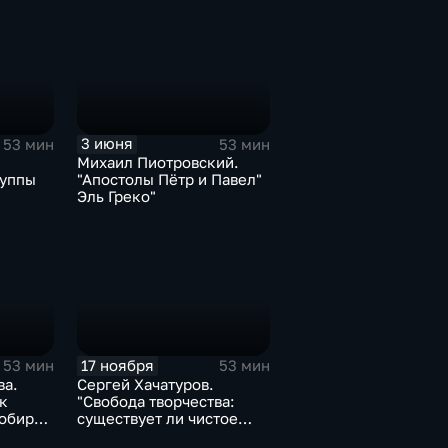
3 июня
53 мин
53 мин
Михаил Пиотровский.
руппы
"Апостолы Пётр и Павел"
Эль Греко"
17 ноября
53 мин
53 мин
ва.
Сергей Хачатуров.
к
"Свобода творчества:
собирал
существует ли чистое
сство"
искусство?"