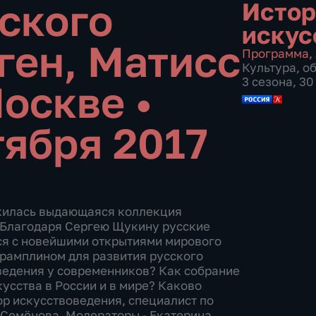
ского
Истор
искус
ген, Матисс
Программа
,
Культура
,
о
3 сезона, 3
Москве
•
тября 2017
жилась выдающаяся коллекция
. Благодаря Сергею Щукину русские
ся с новейшими открытиями мирового
трамплином для развития русского
ведения у современников? Как собрание
усства в России и в мире? Каково
ор искусствоведения, специалист по
 Семёнова. Модераторы - Екатерина