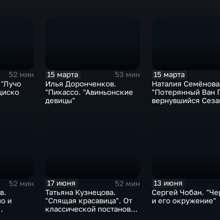
местности"
15 марта
15 марта
52 мин
53 мин
 "Лучо
Илья Доронченков.
Наталия Семёнова
циско
"Пикассо. "Авиньонские
"Потерянный Ван Г
девицы"
вернувшийся Сеза
распродажи 1930-х
первом музее
современного иск
17 июня
13 июня
52 мин
52 мин
в.
Татьяна Кузнецова.
Сергей Чобан. "Че
о и
"Спящая красавица". От
и его окружение"
классической постановки
до современных