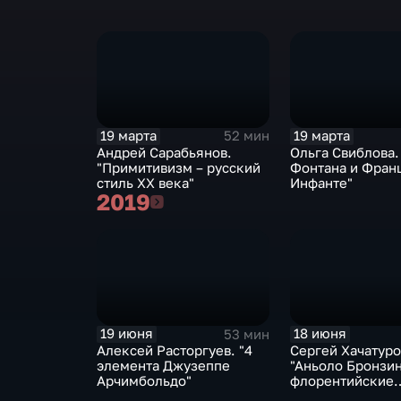
19 марта
19 марта
52 мин
Андрей Сарабьянов.
Ольга Свиблова.
"Примитивизм – русский
Фонтана и Фран
стиль XX века"
Инфанте"
2019
2019
19 июня
18 июня
53 мин
Алексей Расторгуев. "4
Сергей Хачатуро
элемента Джузеппе
"Аньоло Бронзин
Арчимбольдо"
флорентийские
маньеристы"