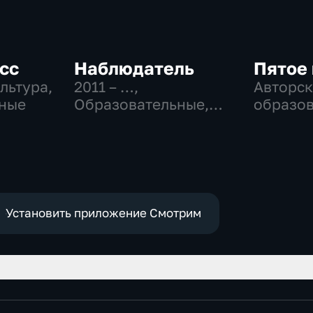
сс
Наблюдатель
Пятое
ультура,
2011 – …
,
Авторск
ные
Образовательные,
образо
Культура
Установить приложение Смотрим