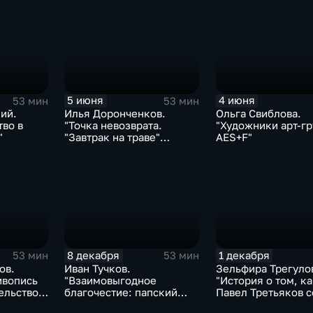
трактовок"
5 июня
4 июня
53 мин
53 мин
ий.
Илья Доронченков.
Ольга Свиблова.
тво в
"Точка невозврата.
"Художники арт-г
"
"Завтрак на траве"
AES+F"
Эдуарда Мане"
8 декабря
1 декабря
53 мин
53 мин
ов.
Иван Тучков.
Зельфира Трегуло
ивопись
"Взаимовыгодное
"История о том, ка
тельство
благочестие: папский
Павел Третьяков 
ытие
престол и искусство в
современное иску