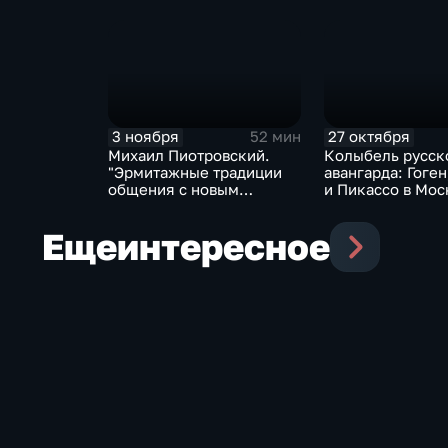
современности"
3 ноября
27 октября
52 мин
Михаил Пиотровский.
Колыбель русск
"Эрмитажные традиции
авангарда: Гоген
общения с новым
и Пикассо в Мос
искусством"
Еще
интересное