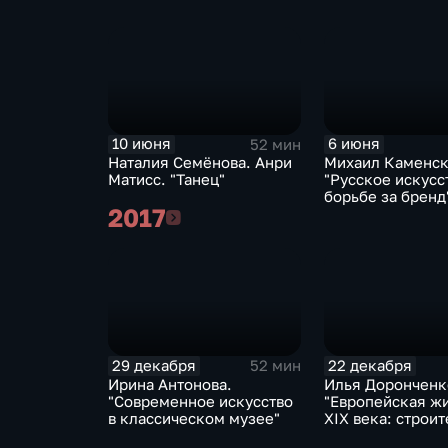
10 июня
6 июня
52 мин
Наталия Семёнова. Анри
Михаил Каменск
Матисс. "Танец"
"Русское искусс
борьбе за бренд
2017
2017
29 декабря
22 декабря
52 мин
Ирина Антонова.
Илья Доронченк
"Современное искусство
"Европейская ж
в классическом музее"
XIX века: строи
прошлого, откр