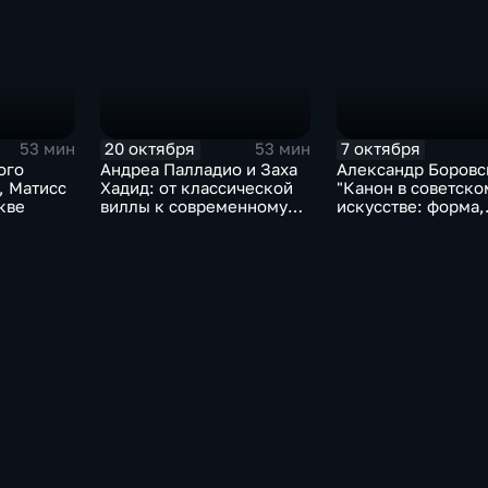
Риме эпохи
Возрождения"
20 октября
7 октября
53 мин
53 мин
ого
Андреа Палладио и Заха
Александр Боровс
, Матисс
Хадид: от классической
"Канон в советско
кве
виллы к современному
искусстве: форма,
бизнес-центру
идеология, сознан