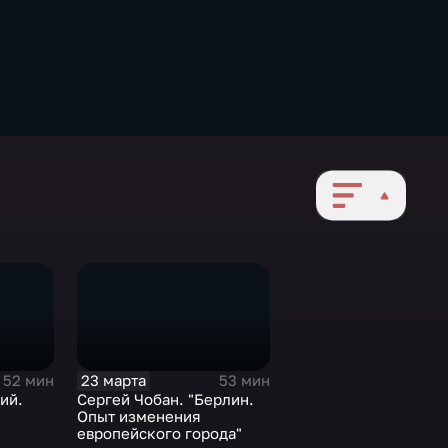
23 марта
52 мин
53 мин
ий.
Сергей Чобан. "Берлин.
Опыт изменения
европейского города"