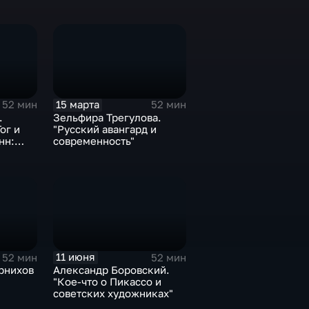
15 марта
52 мин
52 мин
.
Зельфира Трегулова.
ог и
"Русский авангард и
нн:
современность"
 в
усства"
11 июня
52 мин
52 мин
рнихов
Александр Боровский.
"Кое-что о Пикассо и
советских художниках"