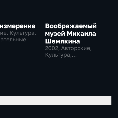
 измерение
Воображаемый
ие, Культура,
музей Михаила
вательные
Шемякина
2002
, Авторские,
Культура,
образовательные