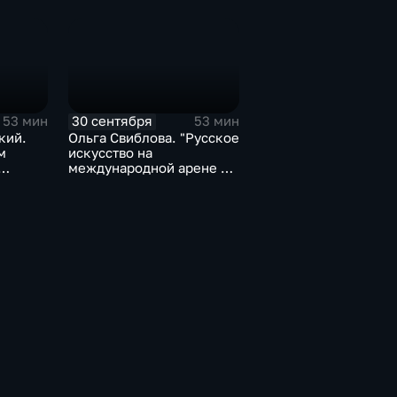
30 сентября
53 мин
53 мин
кий.
Ольга Свиблова. "Русское
м
искусство на
международной арене в
ие"
ХХ веке"