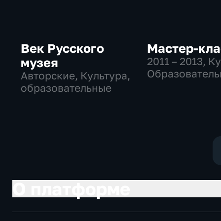
Век Русского
Мастер-кла
музея
2011 – 2013
, К
Образователь
Авторские, Культура,
образовательные
О платформе