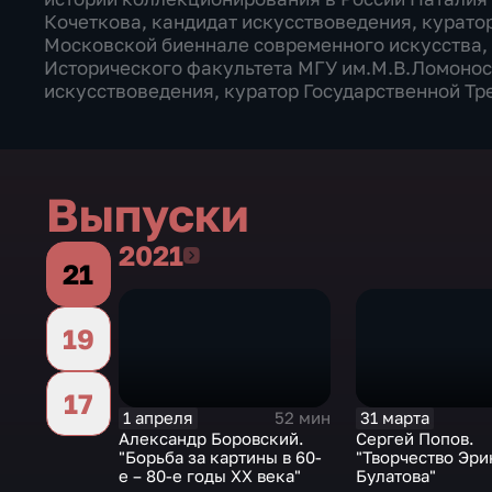
Кочеткова, кандидат искусствоведения, курато
Московской биеннале современного искусства,
Исторического факультета МГУ им.М.В.Ломонос
искусствоведения, куратор Государственной Тр
Выпуски
2021
2021
21
19
17
1 апреля
31 марта
52 мин
Александр Боровский.
Сергей Попов.
"Борьба за картины в 60-
"Творчество Эри
е – 80-е годы XX века"
Булатова"