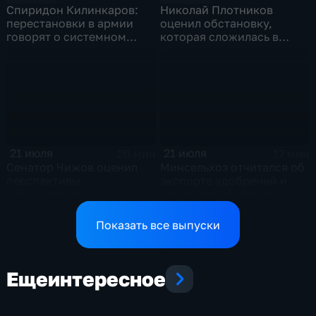
Спиридон Килинкаров:
Николай Плотников
перестановки в армии
оценил обстановку,
говорят о системном
которая сложилась в
политическом кризисе на
отношениях между США и
Украине
Ираном
21 июля
21 июля
20 мин
17 мин
Сенатор Чижов оценил
Минсельхоз отчитался об
перспективы
экспорте удобрений и
урегулирования
планах по обеспечению
конфликтов на Ближнем
аграриев топливом
Востоке и диалог с
Показать все выпуски
Европой
Еще
интересное