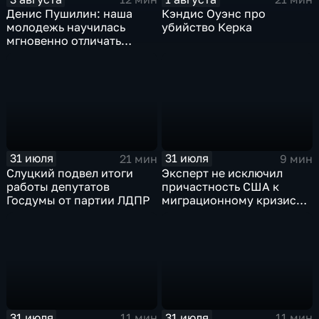
Денис Пушилин: наша
Кэндис Оуэнс про
молодежь научилась
убийство Керка
мгновенно отличать
правду от лжи
31 июля
31 июля
21 мин
9 мин
Слуцкий подвел итоги
Эксперт не исключил
работы депутатов
причастность США к
Госдумы от партии ЛДПР
миграционному кризису в
Испании
31 июля
31 июля
11 мин
11 мин