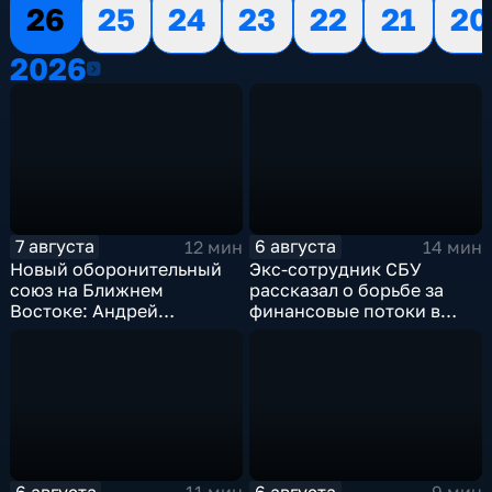
26
25
24
23
22
21
20
2026
2026
7 августа
6 августа
12 мин
14 мин
Новый оборонительный
Экс-сотрудник СБУ
союз на Ближнем
рассказал о борьбе за
Востоке: Андрей
финансовые потоки в
Бакланов комментирует
украинском политикуме
мотивы и риски
соглашения
6 августа
6 августа