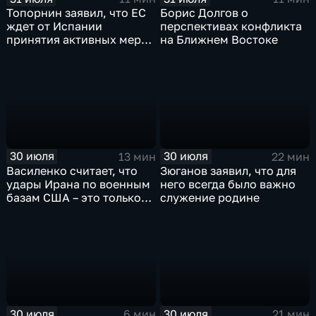
Топорнин заявил, что ЕС
Борис Долгов о
ждет от Испании
перспективах конфликта
принятия активных мер
на Ближнем Востоке
против мигрантов
30 июля
30 июля
13 мин
22 мин
Василенко считает, что
Зюганов заявил, что для
удары Ирана по военным
него всегда было важно
базам США – это только
служение родине
начало
30 июля
30 июля
6 мин
21 мин