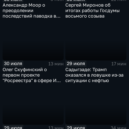
Александр Моор о
Сергей Миронов об
преодолении
итогах работы Госдумы
последствий паводка в
восьмого созыва
Тюменской области
30 июля
29 июля
13 мин
17 мин
Олег Скуфинский о
Садыгзаде: Трамп
первом проекте
оказался в ловушке из-за
"Росреестра" в сфере ИИ
ситуации с нефтью
электронном помощнике
"Ева"
29 июля
29 июля
13 мин
34 мин