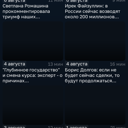
11 мин
9 мин
Светлана Ромашина
Ирек Файзуллин: в
прокомментировала
России сейчас возводят
триумф наших
около 200 миллионов
спортсменок
квадратных метров
жилья.
4 августа
4 августа
13 мин
16 мин
"Глубинное государство"
Борис Долгов: если не
и смена курса: эксперт - о
будет сейчас сделки, то
причинах
будут продолжаться
антироссийской
обмены ударами, однако,
риторики оппозиции
масштабного
наступления все-таки не
будет
3 августа
1 августа
12 мин
21 мин