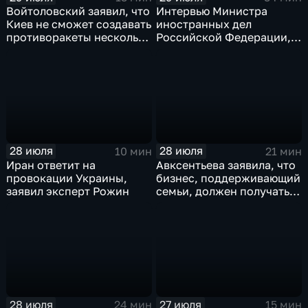
Войтоловский заявил, что
Интервью Министра
Киев не сможет создавать
иностранных дел
противоракеты несколько
Российской Федерации,
лет
лидера предвыборного
списка партии «Единая
Россия» С.В.Лаврова
генеральному директору
агентства ТАСС
А.О.Кондрашову
28 июля
28 июля
10 мин
21 мин
Иран ответит на
Авксентьева заявила, что
провокации Украины,
бизнес, поддерживающий
заявил эксперт Рожин
семьи, должен получать
преференции
28 июля
27 июля
24 мин
15 мин