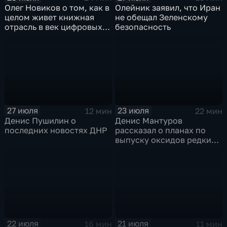
Олег Новиков о том, как в
Олейник заявил, что Иран
целом живет книжная
не обещал Зеленскому
отрасль в век цифровых
безопасность
технологий
27 июля
23 июля
12 мин
22 мин
Денис Пушилин о
Денис Мантуров
последних новостях ДНР
рассказал о планах по
выпуску оксидов редких
металлов на
Соликамском магниевом
заводе к 2028 году
22 июля
21 июля
16 мин
11 мин