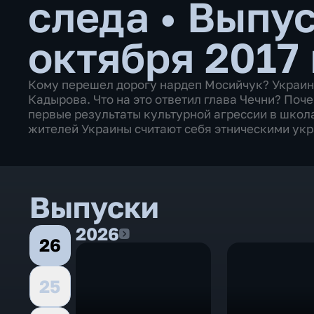
следа
•
Выпус
октября 2017
Кому перешел дорогу нардеп Мосийчук? Украин
Кадырова. Что на это ответил глава Чечни? Поч
первые результаты культурной агрессии в школ
жителей Украины считают себя этническими укра
Выпуски
2026
2026
26
25