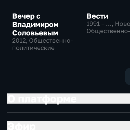
Вечер с
Вести
Владимиром
1991 – …
, Нов
Общественно
Соловьевым
политические
2012
, Общественно-
социально-
политические
экономически
О платформе
Эфир