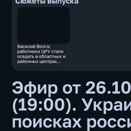
Сюжеты выпуска
Василий Волга:
работники ЦРУ стали
оседать в областных и
районных центрах
Украины
Эфир от 26.10
(19:00). Укра
поисках росс