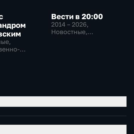
с
Вести в 20:00
андром
2014 – 2026
,
Новостные,
вским
Общественно-
ые,
политические
венно-
еские