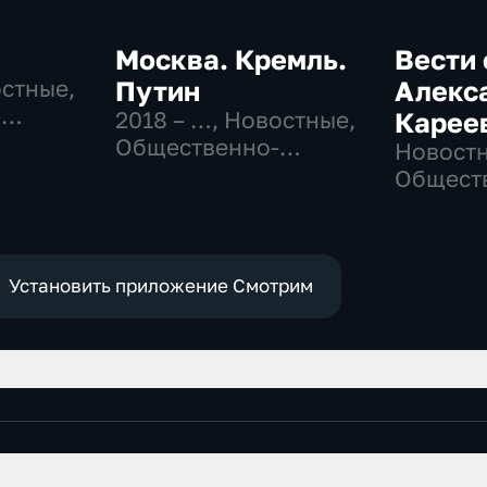
Москва. Кремль.
Вести 
остные,
Путин
Алекс
-
2018 – …
, Новостные,
Карее
,
Общественно-
Новостн
политические
Общест
е
политич
Установить приложение Смотрим