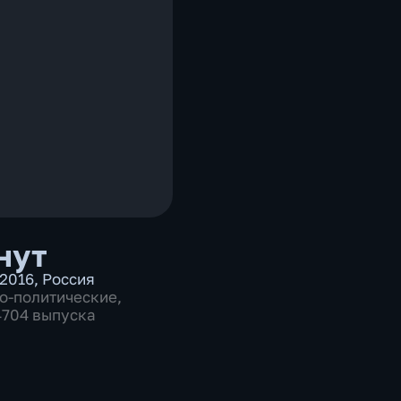
нут
2016
,
Россия
о-политические
,
 4704 выпуска