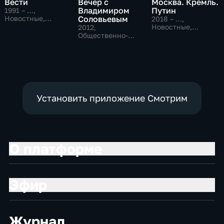
Вести
Вечер с
Москва. Кремль.
Владимиром
Путин
1991 – …
,
Новостные,
Соловьевым
2018 – …
,
Общественно-
Новостные,
2012
,
политические,
Общественно-
Общественно-
социально-
политические
политические
экономические
Установить приложение Смотрим
О платформе
Эфир
Журнал