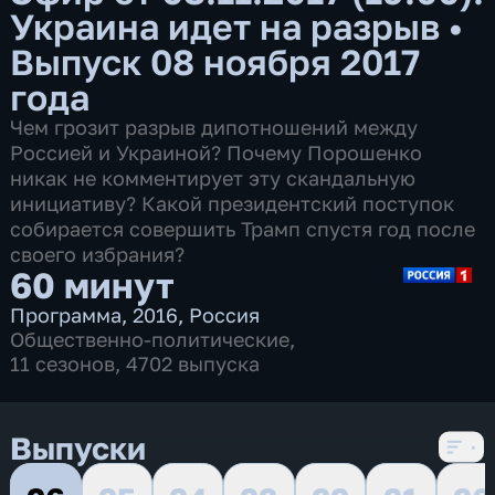
Украина идет на разрыв
•
Выпуск 08 ноября 2017
года
Чем грозит разрыв дипотношений между
Россией и Украиной? Почему Порошенко
никак не комментирует эту скандальную
инициативу? Какой президентский поступок
собирается совершить Трамп спустя год после
своего избрания?
60 минут
Программа
,
2016
,
Россия
Общественно-политические
,
11 сезонов, 4702 выпуска
Выпуски