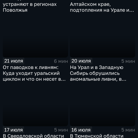
устраняют в регионах
Алтайском крае,
Поволжья
подтопления на Урале и
сентябрьская прохлада в
Петербурге
21 июля
20 июля
6 мин
5 мин
От паводков к ливням:
На Урал и в Западную
Куда уходит уральский
Сибирь обрушились
циклон и что он несет в
аномальные ливни, в
Москву
европейской части
России ожидается
потепление
17 июля
16 июля
5 мин
5 мин
В Свердловской области
В Тюменской области