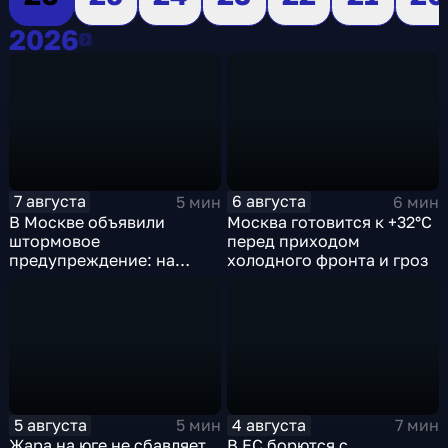
2026
2026
7 августа
6 августа
5 мин
6 мин
В Москве объявили
Москва готовится к +32°C
штормовое
перед приходом
предупреждение: на
холодного фронта и гроз
столицу надвигаются
грозы, ливни с градом и
шквалистый ветер
5 августа
4 августа
5 мин
7 мин
Жара на юге не сбавляет
В ЕС борются с