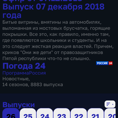
Выпуск 07 декабря 2018
года
Битые витрины, вмятины на автомобилях,
выломанная из мостовых брусчатка, горящие
покрышки. Все это, как правило, именно там,
где появляются школьники и студенты. И на
это следует жесткая реакция властей. Причем,
криков "Они же дети" от правозащитников
Пятой республики что-то не слышно.
Погода 24
Программа
Россия
Новостные
,
14 сезонов, 8883 выпуска
Выпуски
26
25
24
23
22
21
20