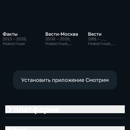
Факты
Вести-Москва
Вести
2013 – 2026
,
2008 – 2026
,
1991 – …
,
Новостные
Новостные,
Новостные,
Общественно-
Общественно-
политические,
политические,
социально-
социально-
экономические
экономические
Установить приложение Смотрим
О платформе