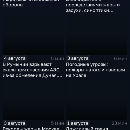
обороны
последствиями жары и
засухи, синоптики
предупреждают об
усилении зноя в России
4 августа
3 августа
5 мин
6 мин
В Румынии взрывают
Погодные угрозы:
скалы для спасения АЭС
пожары на юге и паводки
из-за обмеления Дуная,
на Урале
пока к России подступает
аномальная жара
3 августа
1 августа
5 мин
23 мин
Рекорды жары в Москве,
Дождливый тренд