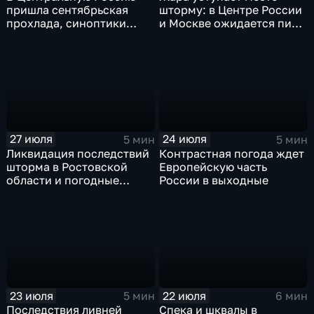
пришла сентябрьская
шторму: в Центре России
прохлада, синоптики
и Москве ожидается пик
прогнозируют затяжные
ненастья
дожди
27 июля
24 июля
5 мин
5 мин
Ликвидация последствий
Контрастная погода ждет
шторма в Ростовской
Европейскую часть
области и погодные
России в выходные
качели в Центральной
России
23 июля
22 июля
5 мин
6 мин
Последствия ливней
Спека и шквалы в