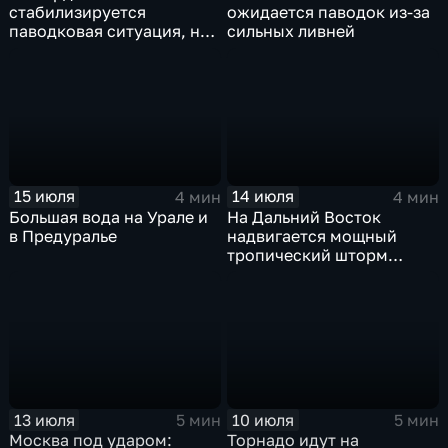
стабилизируется
ожидается паводок из-за
паводковая ситуация, но
сильных ливней
синоптики вновь
прогнозируют ливни
15 июля
14 июля
4 мин
4 мин
Большая вода на Урале и
На Дальний Восток
в Предуралье
надвигается мощный
тропический шторм
"Гави"
13 июля
10 июля
5 мин
5 мин
Москва под ударом:
Торнадо идут на