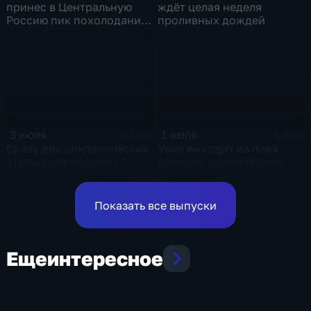
принес в Центральную
ждёт целая неделя
Россию пик похолодания
проливных дождей
и ливни
1 июля
3 июля
5 мин
5 мин
Урал выходит из пика
Сразу два циклонических
паводка, центр России —
вторжения ожидает
на пике жары
Европейскую Россию в
оставшиеся дни недели
Показать все выпуски
Еще
интересное