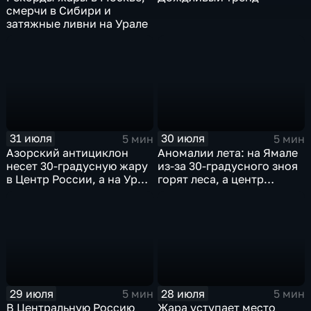
смерчи в Сибири и
затяжные ливни на Урале
31 июля
30 июля
5 мин
5 мин
Азорский антициклон
Аномалии лета: на Ямале
несет 30-градусную жару
из-за 30-градусного зноя
в Центр России, а на Урал
горят леса, а центр
— ливни
России ждет потепления
29 июля
28 июля
5 мин
5 мин
В Центральную Россию
Жара уступает место