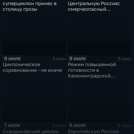
суперциклон принес в
Центральную Россию:
столицу грозы
смерчеопасный
холодный фронт ударит
по Москве и Туле
9 июля
8 июля
5 мин
5 мин
Циклоническое
Режим повышенной
соревнование - не иначе
готовности в
Калининградской
области и угроза
экстремальных ливней в
Центральной России
7 июля
6 июля
4 мин
4 мин
Скандинавский циклон
Европейскую Россию