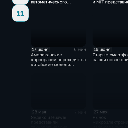
автоматического
и MIT представи
нейросетевого дубляжа
инновационные 
11
видео
навигационные 
17 июня
16 июня
6 мин
Американские
Старым смартф
корпорации переходят на
нашли новое пр
китайские модели
искусственного
интеллекта
28 мая
27 мая
7 мин
Яндекс и Huawei
Рынок
представили
микроэлектрон
технологические
избежал кризиса