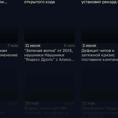
ли
открытого кода
установил рекорд 
ИИ- и
трассе Нюрбургри
решения
11 июня
3 июня
7 мин
6 мин
онам
"Зеленая волна" от 2GIS,
Дефицит чипов и
именение
наушники Наушники
затяжной кризис
"Яндекс Дропс" с Алисой
поставили компан
Al, Kandinsky 6.0 Image
GoPro под угрозу
Pro от Сбера
закрытия
26 мая
21 мая
6 мин
6 мин
Яндекс запускает ИИ-
Платформа "Яндек
конструктор сайтов, а
ики
впервые интегрир
китайские нейросети
, а
автомобиль