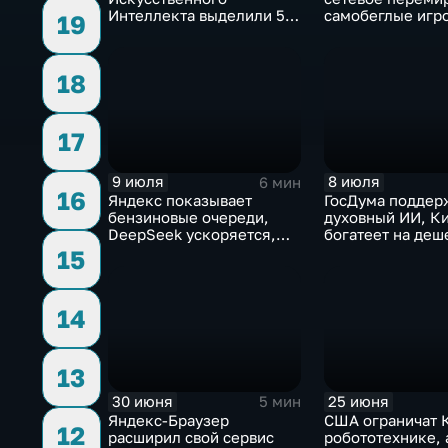
Интеллекта выделили 5
самобеглые игр
19
миллиардов долларов
контроллеры
18
17
9 июля
8 июля
6 мин
16
Яндекс показывает
ГосДума поддер
бензиновые очереди,
духовный ИИ, К
DeepSeek ускоряется,
богатеет на деш
китайцы не хотят
токенах, Claude
15
делиться ИИ
подсознанием
14
13
30 июня
25 июня
5 мин
Яндекс-Браузер
США ограничат К
12
расширил свой сервис
робототехнике, 