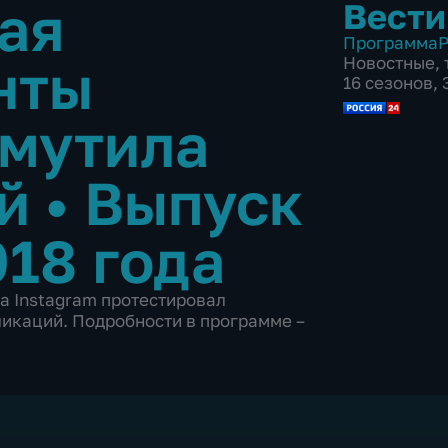
ая
Вести
Программа
Р
нты
Новостные
,
16 сезонов,
змутила
ей
•
Выпуск
018 года
 а Instagram протестировал
икаций. Подробности в программе –