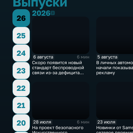
Выпуски
2026
2026
26
25
24
6 августа
5 августа
6 мин
Скоро появится новый
В личных автом
стандарт беспроводной
начали показыва
23
связи из-за дефицита
рекламу
чипов
22
21
20
28 июля
23 июля
6 мин
На проект безопасного
Новинки от Sam
Искусственного
сетевое переми