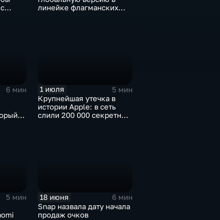
 с
линейке флагманских
фотосмартфонов Pura
1 июля
6 мин
5 мин
Крупнейшая утечка в
истории Apple: в сеть
торый
слили 200 000 секретных
чески"
документов
18 июня
5 мин
6 мин
Snap назвала дату начала
aomi
продаж очков