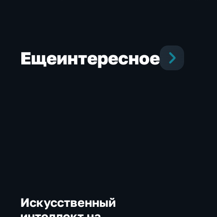
новинки для бизнеса и
новые процессо
микроэлектроники
ARM могут изме
рынок ноутбуко
Еще
интересное
Искусственный
интеллект на