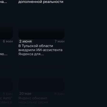
на
дополненной реальности
нг
2 июня
7 мин
6 мин
В Тульской области
внедрили ИИ-ассистента
Яндекса для
ию
кардиопациентов
20 мая
5 мин
6 мин
с Авто"
Яндекс обновил
ована в
несколько своих
сервисов