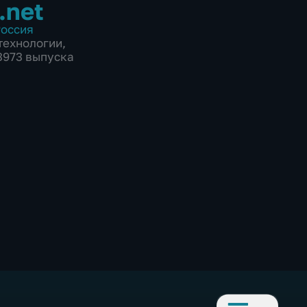
.net
оссия
технологии
,
 3973 выпуска