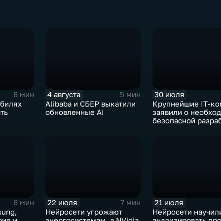
4 августа
30 июля
6 мин
5 мин
обилях
Alibaba и СБЕР выкатили
Крупнейшие IT‑ко
ть
обновленные AI
заявили о необхо
безопасной разра
ИИ
22 июля
21 июля
6 мин
7 мин
sung,
Нейросети угрожают
Нейросети научил
рие и
энергосистемам, а NVidia
анализировать пр