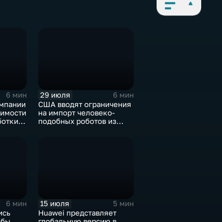
29 июля
6 мин
6 мин
мпании
США вводят ограничения
димости
на импорт человеко-
ботки
подобных роботов из
Китая
15 июля
6 мин
5 мин
ись
Huawei представляет
обы
глобальную версию в