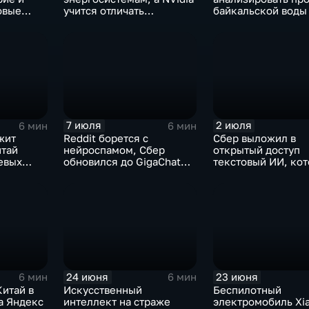
овые
учится отличать
байкальской воды
дипфейки от реального
точностью 87%
видео
7 июля
2 июля
6 мин
6 мин
жит
Reddit борется с
Сбер выложил в
итай
нейроспамом, Сбер
открытый доступ
евых
обновился до GigaChat
текстовый ИИ, ко
 обладает
3.5 Ultra, в Китае
думает "по-челове
ограничивают AI-
компаньонов, фактчекинг
роликов YouTube
24 июня
23 июня
6 мин
6 мин
итай в
Искусственный
Беспилотный
а Яндекс
интеллект на страже
электромобиль Xi