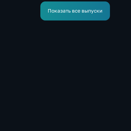
демпингуют цены
ры на
нить
Показать все выпуски
в