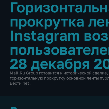
Горизонтальн
прокрутка ле
Instagram во
пользовател
28 декабря 2
Mail.Ru Group готовится к исторической сделке,
горизонтальную прокрутку основной ленты публ
Вести.net.