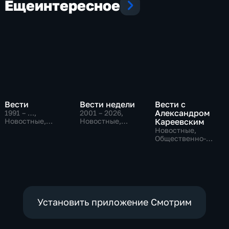
Еще
интересное
Вести
Вести недели
Вести с
Александром
1991 – …
,
2001 – 2026
,
Новостные,
Новостные,
Кареевским
Общественно-
Общественно-
Новостные,
политические,
политические
Общественно-
социально-
политические
экономические
Установить приложение Смотрим