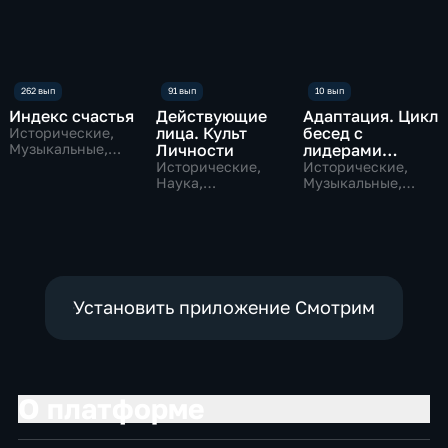
Индекс счастья
Действующие
Адаптация. Цикл
лица. Культ
бесед c
Исторические,
Музыкальные,
Личности
лидерами
образовательные
мнений
Исторические,
Исторические,
Наука,
Музыкальные,
образовательные
образовательные
Установить приложение Смотрим
О платформе