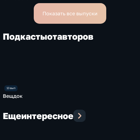
Показать все выпуски
Подкасты
от
авторов
Вещдок
Еще
интересное