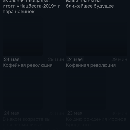
«Красная площадь»,
Ваши планы на
итоги «Нацбеста-2019» и
ближайшее будущее
пара новинок
24 мая
24 мая
29 мин
29 мин
Кофейная революция
Кофейная революция
24 мая
23 мая
23 мин
36 мин
В каком возрасте вы
Ко дню рождения Иосифа
познакомились с
Бродского
будущим мужем\женой?