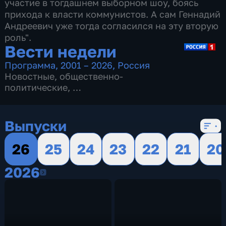
участие в тогдашнем выборном шоу, боясь
прихода к власти коммунистов. А сам Геннадий
Андреевич уже тогда согласился на эту вторую
роль".
Вести недели
Программа
,
2001 – 2026
,
Россия
Новостные
,
общественно-
политические
,
16 сезонов, 719 выпусков
Выпуски
26
25
24
23
22
21
20
2026
2026