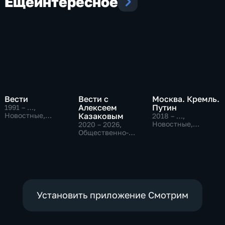
Еще
интересное
Вести
Вести с
Москва. Кремль.
Алексеем
Путин
1991 – …
,
Новостные,
Казаковым
2018 – …
,
Общественно-
Новостные,
2020 – 2026
,
политические,
Общественно-
Общественно-
социально-
политические
политические,
экономические
Новостные
Установить приложение Смотрим