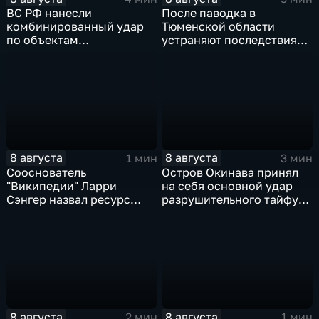
ВС РФ нанесли
После паводка в
комбинированный удар
Тюменской области
по объектам
устраняют последствия
логистической,
для водоснабжения
топливной и
энергетической
инфраструктуры в Киеве
8 августа
8 августа
1 мин
3 мин
Сооснователь
Остров Окинава принял
"Википедии" Ларри
на себя основной удар
Сэнгер назвал ресурс
разрушительного тайфуна
инструментом
"Дельфин"
пропаганды
8 августа
8 августа
2 мин
1 мин