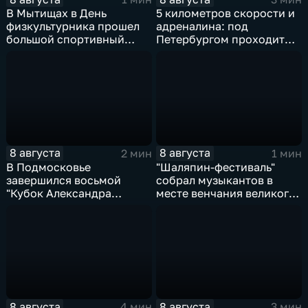
В Мытищах в День
5 километров скорости и
физкультурника прошел
адреналина: под
большой спортивный
Петербургом проходит
фестиваль
третий этап "Формулы‑4"
8 августа
8 августа
2 мин
1 мин
В Подмосковье
"Шаляпин‑фестиваль"
завершился восьмой
собрал музыкантов в
"Кубок Александра
месте венчания великого
Овечкина"
певца
8 августа
8 августа
4 мин
3 мин