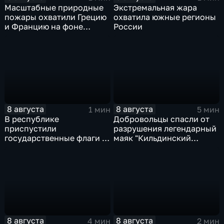
Масштабные природные
Экстремальная жара
пожары охватили Грецию
охватила южные регионы
и Францию на фоне
России
европейской засухи
8 августа
8 августа
1 мин
5 мин
В республике
Добровольцы спасли от
приспустили
разрушения легендарный
государственные флаги и
маяк "Кильдинский
зажгли свечи в память о
Северный"
жертвах обстрела
Цхинвала
8 августа
8 августа
4 мин
2 мин