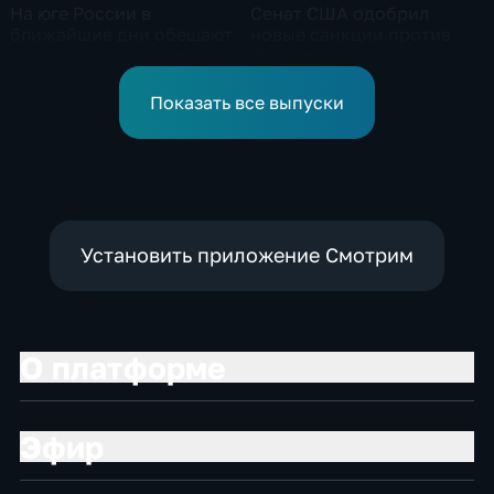
На юге России в
Сенат США одобрил
ближайшие дни обещают
новые санкции против
экстремальную жару
России
Показать все выпуски
Установить приложение Смотрим
О платформе
Эфир