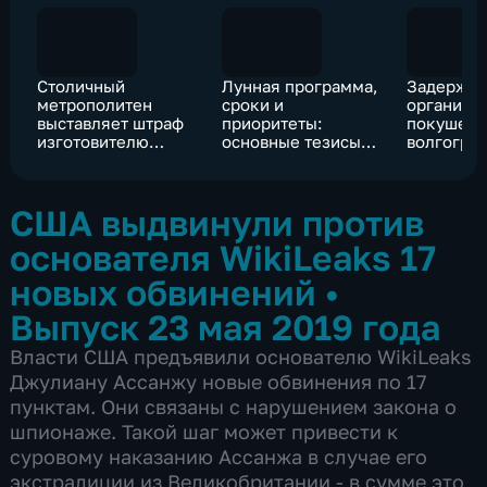
Столичный
Лунная программа,
Задержа
метрополитен
сроки и
организа
выставляет штраф
приоритеты:
покушени
изготовителю
основные тезисы
волгогра
поезда,
главы Роскосмоса
губернат
застрявшего на
серой ветке
США выдвинули против
основателя WikiLeaks 17
новых обвинений
•
Выпуск 23 мая 2019 года
Власти США предъявили основателю WikiLeaks
Джулиану Ассанжу новые обвинения по 17
пунктам. Они связаны с нарушением закона о
шпионаже. Такой шаг может привести к
суровому наказанию Ассанжа в случае его
экстрадиции из Великобритании - в сумме это