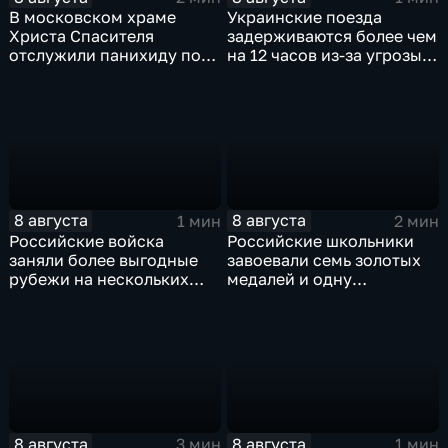
В московском храме
Украинские поезда
Христа Спасителя
задерживаются более чем
отслужили панихиду по
на 12 часов из-за угрозы
погибшим жителям
обстрелов
Южной Осетии
8 августа
8 августа
1 мин
2 мин
Российские войска
Российские школьники
заняли более выгодные
завоевали семь золотых
рубежи на нескольких
медалей и одну
направлениях в зоне СВО
бронзовую на турнире по
ИИ
8 августа
8 августа
3 мин
1 мин