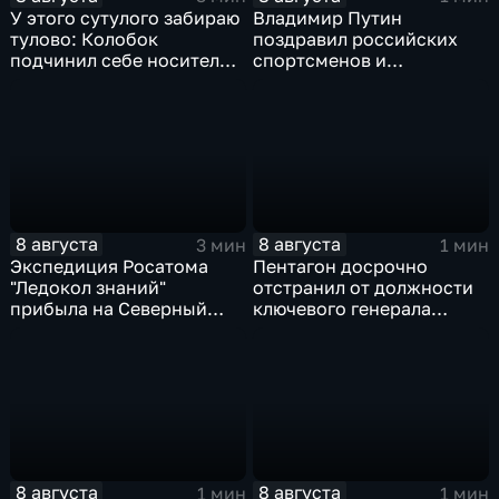
У этого сутулого забираю
Владимир Путин
тулово: Колобок
поздравил российских
подчинил себе носителя в
спортсменов и
новом сказочном
физкультурников с
блокбастере
профессиональным
праздником
8 августа
8 августа
3 мин
1 мин
Экспедиция Росатома
Пентагон досрочно
"Ледокол знаний"
отстранил от должности
прибыла на Северный
ключевого генерала
полюс
Чарльза Костанцу
8 августа
8 августа
1 мин
1 мин