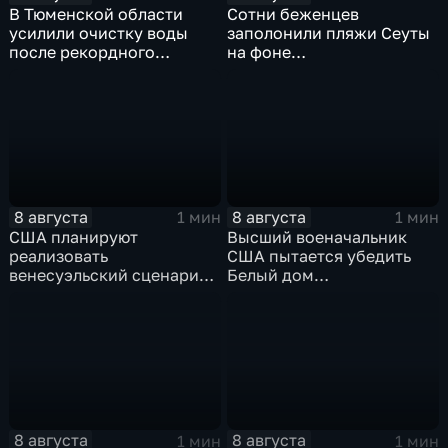
В Тюменской области
Сотни беженцев
усилили очистку воды
заполонили пляжи Сеуты
после рекордного
на фоне
летнего паводка
катастрофического
миграционного кризиса
8 августа
8 августа
1 мин
1 мин
США планируют
Высший военачальник
реализовать
США пытается убедить
венесуэльский сценарий
Белый дом
для смены власти на Кубе
незамедлительно
завершить конфликт с
Ираном
8 августа
8 августа
1 мин
1 мин