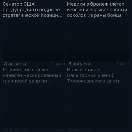
Сенатор США
Медики в бронежилетах
предупредил о подрыве
извлекли взрывоопасный
стратегической позиции
осколок из раны бойца
из-за новых пошлин
против России
8 августа
8 августа
2 мин
1 мин
Российские войска
Новый эпизод
нанесли массированный
масштабных учений
групповой удар по
Тихоокеанского флота
стратегическим объектам
в глубоком тылу ВСУ
8 августа
8 августа
1 мин
4 мин