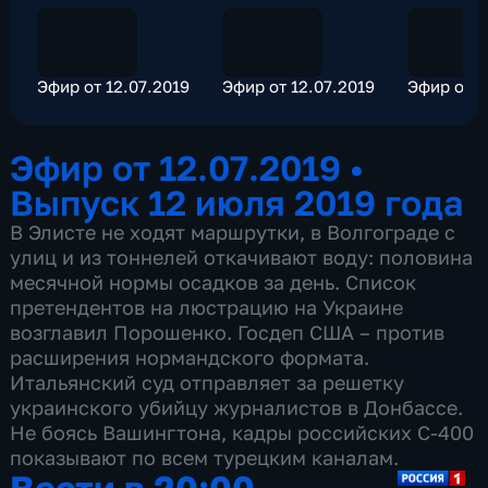
Эфир от 12.07.2019
Эфир от 12.07.2019
Эфир от 1
Эфир от 12.07.2019
•
Выпуск 12 июля 2019 года
В Элисте не ходят маршрутки, в Волгограде с
улиц и из тоннелей откачивают воду: половина
месячной нормы осадков за день. Список
претендентов на люстрацию на Украине
возглавил Порошенко. Госдеп США – против
расширения нормандского формата.
Итальянский суд отправляет за решетку
украинского убийцу журналистов в Донбассе.
Не боясь Вашингтона, кадры российских С-400
показывают по всем турецким каналам.
Вести в 20:00