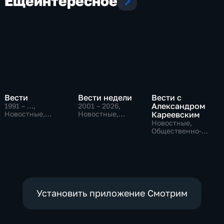
Еще
интересное
Вести
Вести недели
Вести с
Александром
1991 – …
,
2001 – 2026
,
Новостные,
Новостные,
Кареевским
Общественно-
Общественно-
Новостные,
политические,
политические
Общественно-
социально-
политические
экономические
Установить приложение Смотрим