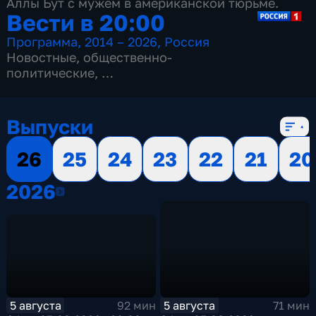
Аллы Бут с мужем в американской тюрьме.
Вести в 20:00
Программа
,
2014 – 2026
,
Россия
Новостные
,
общественно-
политические
,
13 сезонов, 3515 выпусков
Выпуски
26
25
24
23
22
21
20
2026
2026
5 августа
5 августа
92 мин
71 мин