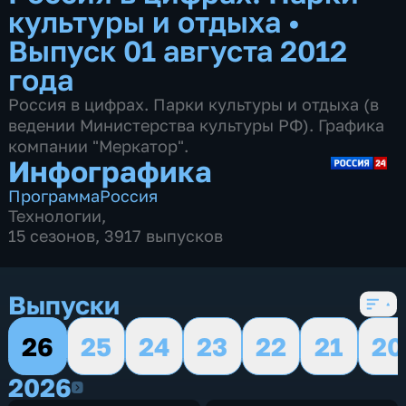
культуры и отдыха
•
Выпуск 01 августа 2012
года
Россия в цифрах. Парки культуры и отдыха (в
ведении Министерства культуры РФ). Графика
компании "Меркатор".
Инфографика
Программа
Россия
Технологии
,
15 сезонов, 3917 выпусков
Выпуски
26
25
24
23
22
21
20
2026
2026