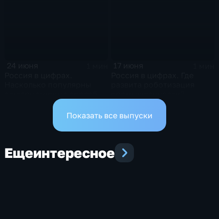
24 июня
17 июня
1 мин
1 мин
Россия в цифрах.
Россия в цифрах. Где
Насколько популярны
развита роботизация
альтернативные способы
промышленности?
оплаты?
Показать все выпуски
Еще
интересное