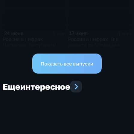
24 июня
17 июня
1 мин
1 мин
Россия в цифрах.
Россия в цифрах. Где
Насколько популярны
развита роботизация
альтернативные способы
промышленности?
оплаты?
Показать все выпуски
Еще
интересное