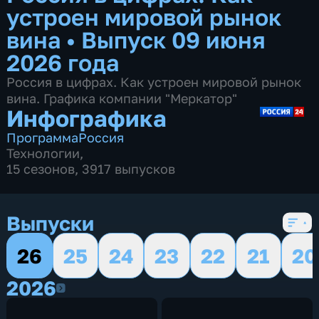
устроен мировой рынок
вина
•
Выпуск 09 июня
2026 года
Россия в цифрах. Как устроен мировой рынок
вина. Графика компании "Меркатор"
Инфографика
Программа
Россия
Технологии
,
15 сезонов, 3917 выпусков
Выпуски
26
25
24
23
22
21
20
2026
2026