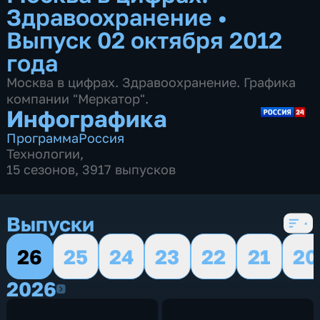
Здравоохранение
•
Выпуск 02 октября 2012
года
Москва в цифрах. Здравоохранение. Графика
компании "Меркатор".
Инфографика
Программа
Россия
Технологии
,
15 сезонов, 3917 выпусков
Выпуски
26
25
24
23
22
21
20
2026
2026