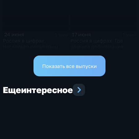
24 июня
17 июня
1 мин
1 мин
Россия в цифрах.
Россия в цифрах. Где
Насколько популярны
развита роботизация
альтернативные способы
промышленности?
оплаты?
Показать все выпуски
Еще
интересное