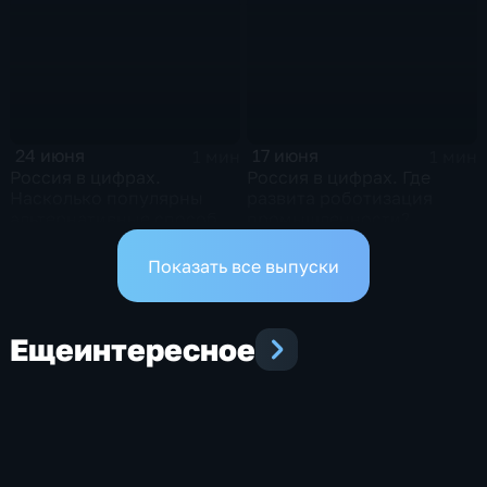
24 июня
17 июня
1 мин
1 мин
Россия в цифрах.
Россия в цифрах. Где
Насколько популярны
развита роботизация
альтернативные способы
промышленности?
оплаты?
Показать все выпуски
Еще
интересное