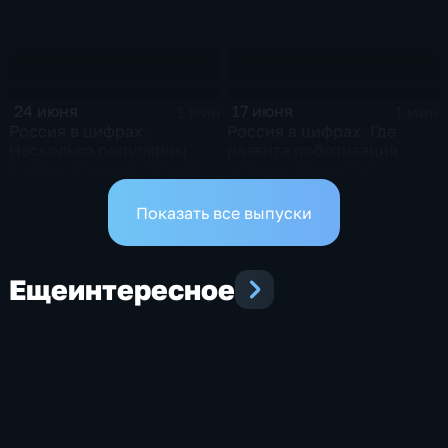
24 июня
17 июня
1 мин
1 мин
Россия в цифрах.
Россия в цифрах. Где
Насколько популярны
развита роботизация
альтернативные способы
промышленности?
оплаты?
Показать все выпуски
Еще
интересное