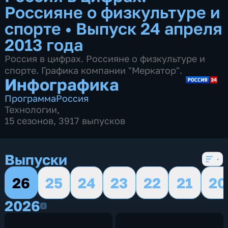
Россияне о физкультуре и
спорте
•
Выпуск 24 апреля
2013 года
Россия в цифрах. Россияне о физкультуре и
спорте. Графика компании "Меркатор".
Инфографика
Программа
Россия
Технологии
,
15 сезонов, 3917 выпусков
Выпуски
26
25
24
23
22
21
20
2026
2026