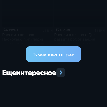
24 июня
17 июня
1 мин
1 мин
Россия в цифрах.
Россия в цифрах. Где
Насколько популярны
развита роботизация
альтернативные способы
промышленности?
оплаты?
Показать все выпуски
Еще
интересное