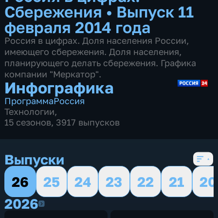
Сбережения
•
Выпуск 11
февраля 2014 года
Россия в цифрах. Доля населения России,
имеющего сбережения. Доля населения,
планирующего делать сбережения. Графика
компании "Меркатор".
Инфографика
Программа
Россия
Технологии
,
15 сезонов, 3917 выпусков
Выпуски
26
25
24
23
22
21
20
2026
2026