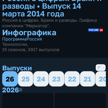
разводы
•
Выпуск 14
марта 2014 года
Россия в цифрах. Браки и разводы. Графика
компании "Меркатор".
Инфографика
Программа
Россия
Технологии
,
15 сезонов, 3917 выпусков
Выпуски
26
25
24
23
22
21
20
2026
2026