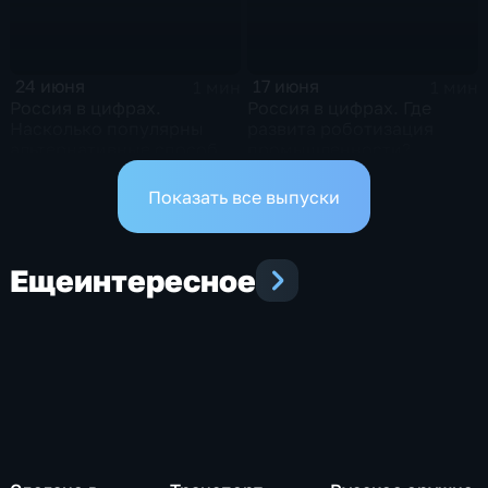
24 июня
17 июня
1 мин
1 мин
Россия в цифрах.
Россия в цифрах. Где
Насколько популярны
развита роботизация
альтернативные способы
промышленности?
оплаты?
Показать все выпуски
Еще
интересное