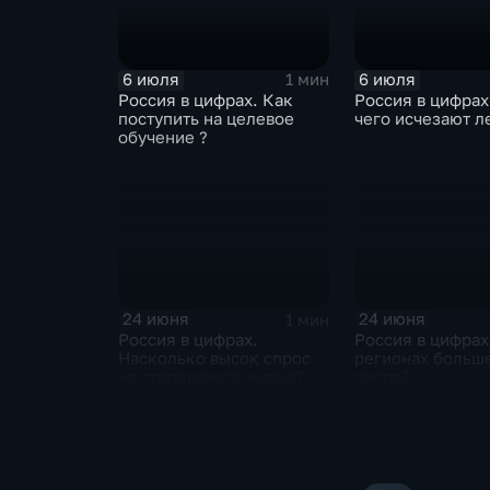
6 июля
6 июля
1 мин
Россия в цифрах. Как
Россия в цифрах
поступить на целевое
чего исчезают л
обучение ?
24 июня
24 июня
1 мин
Россия в цифрах.
Россия в цифрах
Насколько высок спрос
регионах больше
на строящееся жилье?
лесов?