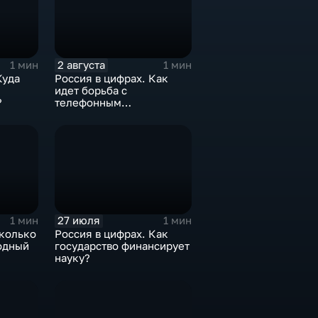
2 августа
1 мин
1 мин
Куда
Россия в цифрах. Как
идет борьба с
?
телефонным
мошенничеством?
27 июля
1 мин
1 мин
сколько
Россия в цифрах. Как
одный
государство финансирует
науку?