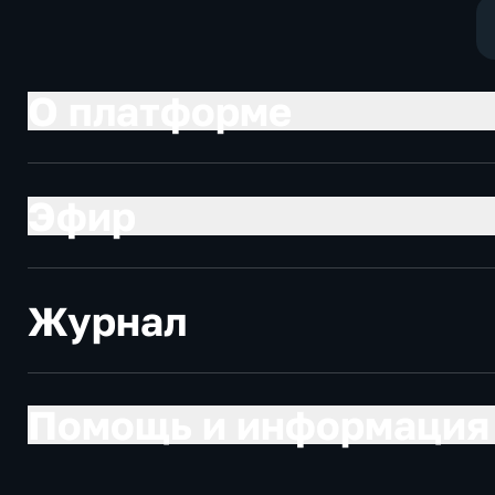
О платформе
Эфир
Журнал
Помощь и информация