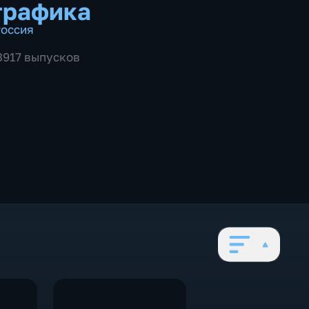
графика
оссия
 3917 выпусков