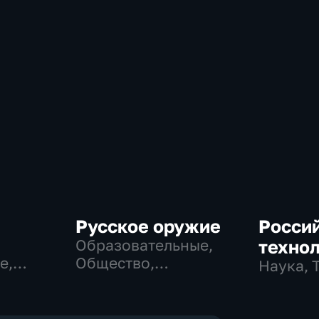
Русское оружие
Росси
Образовательные,
техно
е,
Общество,
Наука, 
технологии