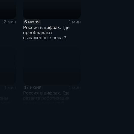
6 июля
2 мин
1 мин
Россия в цифрах. Где
преобладают
высаженные леса ?
тва
17 июня
1 мин
1 мин
Россия в цифрах. Где
ярны
развита роботизация
пособы
промышленности?