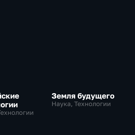
йские
Земля будущего
логии
Наука, Технологии
Технологии