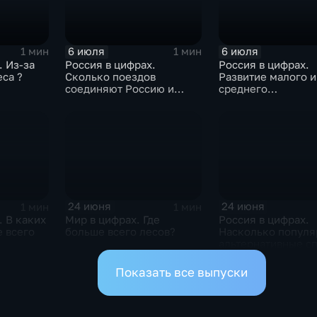
6 июля
6 июля
1 мин
1 мин
. Из-за
Россия в цифрах.
Россия в цифрах.
еса ?
Сколько поездов
Развитие малого и
соединяют Россию и
среднего
Белоруссию ?
предпринимательс
24 июня
24 июня
1 мин
1 мин
. В каких
Мир в цифрах. Где
Россия в цифрах.
 всего
больше всего лесов?
Насколько попул
альтернативные с
оплаты?
Показать все выпуски