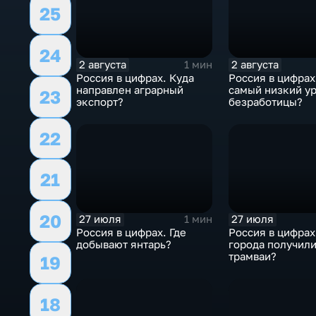
25
24
2 августа
2 августа
1 мин
Россия в цифрах. Куда
Россия в цифрах
направлен аграрный
самый низкий у
23
экспорт?
безработицы?
22
21
20
27 июля
27 июля
1 мин
Россия в цифрах. Где
Россия в цифрах
добывают янтарь?
города получил
трамваи?
19
18