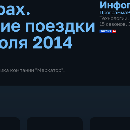
рах.
Инфо
Программа
Р
ие поездки
Технологии
,
15 сезонов,
юля 2014
фика компании "Меркатор".