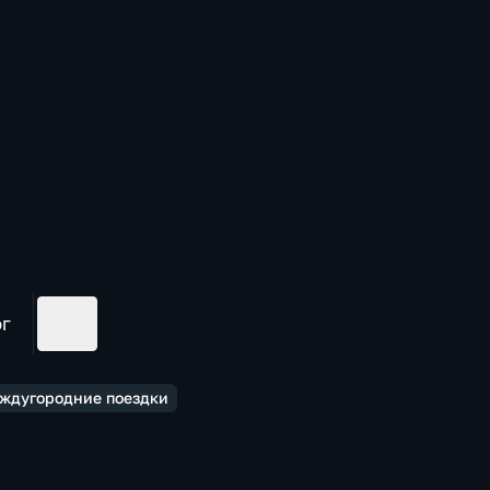
ог
еждугородние поездки