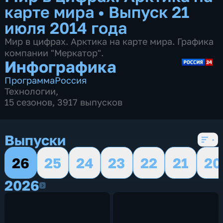
карте мира
•
Выпуск 21
июля 2014 года
Мир в цифрах. Арктика на карте мира. Графика
компании "Меркатор".
Инфографика
Программа
Россия
Технологии
,
15 сезонов, 3917 выпусков
Выпуски
26
25
24
23
22
21
20
2026
2026