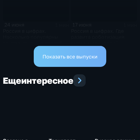
24 июня
17 июня
1 мин
1 мин
Россия в цифрах.
Россия в цифрах. Где
Насколько популярны
развита роботизация
альтернативные способы
промышленности?
оплаты?
Показать все выпуски
Еще
интересное