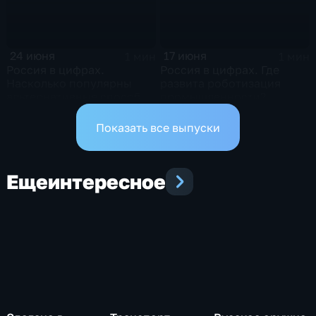
24 июня
17 июня
1 мин
1 мин
Россия в цифрах.
Россия в цифрах. Где
Насколько популярны
развита роботизация
альтернативные способы
промышленности?
оплаты?
Показать все выпуски
Еще
интересное