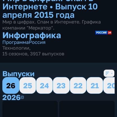
Интернете
•
Выпуск 10
апреля 2015 года
Мир в цифрах. Спам в Интернете. Графика
компании "Меркатор".
Инфографика
Программа
Россия
Технологии
,
15 сезонов, 3917 выпусков
Выпуски
26
25
24
23
22
21
20
2026
2026