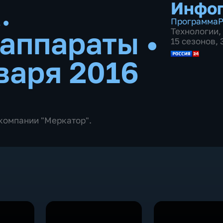
.
Инфо
Программа
Р
 аппараты
•
Технологии
,
15 сезонов,
варя 2016
компании "Меркатор".