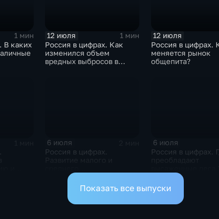
12 июля
12 июля
1 мин
1 мин
. В каких
Россия в цифрах. Как
Россия в цифрах. 
наличные
изменился объем
меняется рынок
вредных выбросов в
общепита?
атмосферу?
6 июля
6 июля
1 мин
2 мин
.
Россия в цифрах.
Россия в цифрах. 
в
Развитие малого и
преобладают
ию и
среднего
высаженные леса 
предпринимательства
Показать все выпуски