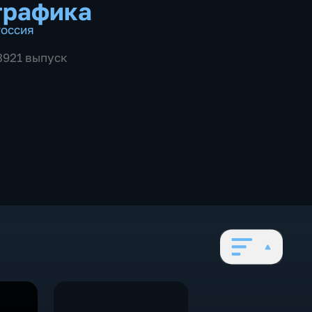
графика
оссия
 3921 выпуск