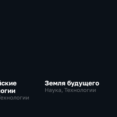
йские
Земля будущего
логии
Наука, Технологии
Технологии