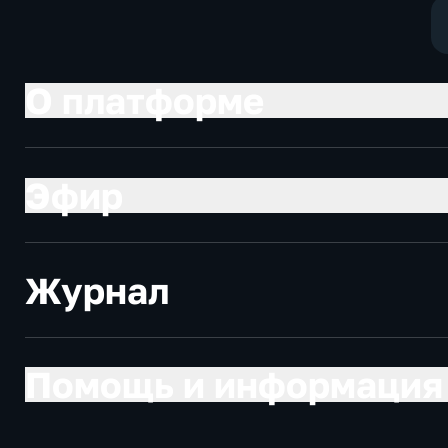
О платформе
Эфир
Журнал
Помощь и информация