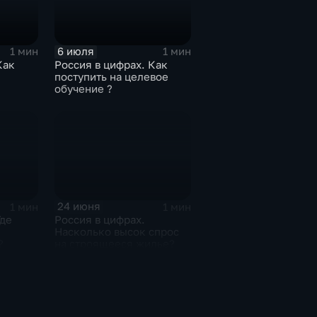
6 июля
1 мин
1 мин
Как
Россия в цифрах. Как
поступить на целевое
обучение ?
24 июня
1 мин
1 мин
Где
Россия в цифрах.
Насколько высок спрос
?
на строящееся жилье?