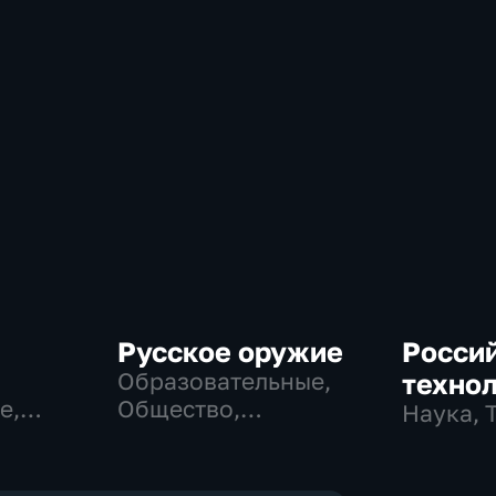
Русское оружие
Росси
Образовательные,
техно
е,
Общество,
Наука, 
технологии