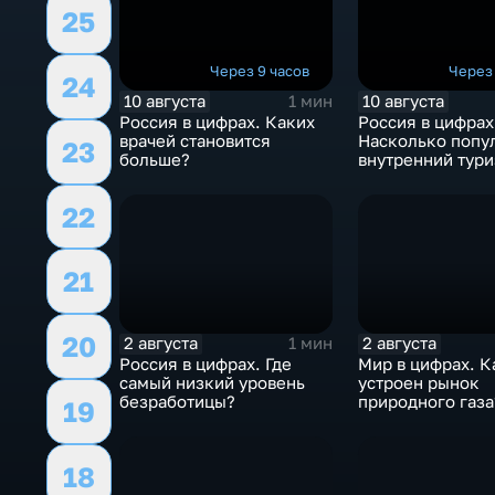
25
Через 9 часов
Через 
24
10 августа
10 августа
1 мин
Россия в цифрах. Каких
Россия в цифрах
врачей становится
Насколько попу
23
больше?
внутренний тур
22
21
20
2 августа
2 августа
1 мин
Россия в цифрах. Где
Мир в цифрах. К
самый низкий уровень
устроен рынок
безработицы?
природного газа
19
18