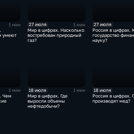
27 июля
27 июля
1 мин
1 мин
.
Мир в цифрах. Насколько
Россия в цифрах. 
н умеют
востребован природный
государство фина
газ?
науку?
18 июля
18 июля
1 мин
1 мин
. Чем
Мир в цифрах. Где
Россия в цифрах. 
кие
выросли объемы
производят мед?
нефтедобычи?