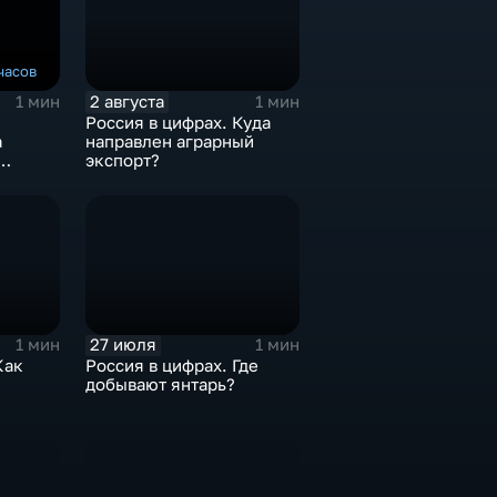
часов
2 августа
1 мин
1 мин
Россия в цифрах. Куда
а
направлен аграрный
экспорт?
27 июля
1 мин
1 мин
Как
Россия в цифрах. Где
добывают янтарь?