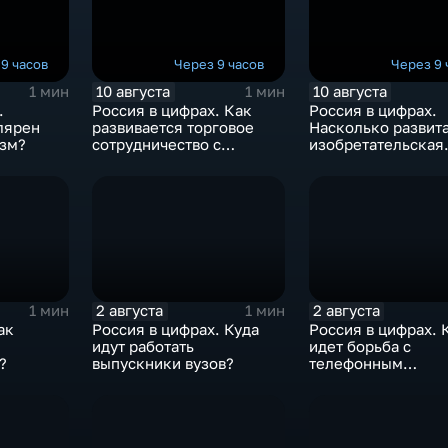
9 часов
Через 9 часов
Через 9 
10 августа
10 августа
1 мин
1 мин
.
Россия в цифрах. Как
Россия в цифрах.
лярен
развивается торговое
Насколько развит
изм?
сотрудничество с
изобретательская
Беларусью?
деятельность?
2 августа
2 августа
1 мин
1 мин
ак
Россия в цифрах. Куда
Россия в цифрах. 
идут работать
идет борьба с
?
выпускники вузов?
телефонным
мошенничеством?