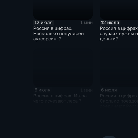
12 июля
12 июля
1 мин
Россия в цифрах.
Россия в цифрах
Насколько популярен
случаях нужны 
аутсорсинг?
деньги?
6 июля
6 июля
1 мин
Россия в цифрах. Из-за
Россия в цифрах
чего исчезают леса ?
Сколько поездо
соединяют Росс
Белоруссию ?