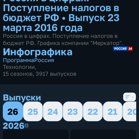
Поступление налогов в
бюджет РФ
•
Выпуск 23
марта 2016 года
Россия в цифрах. Поступление налогов в
бюджет РФ. Графика компании "Меркатор".
Инфографика
Программа
Россия
Технологии
,
15 сезонов, 3917 выпусков
Выпуски
26
25
24
23
22
21
20
2026
2026