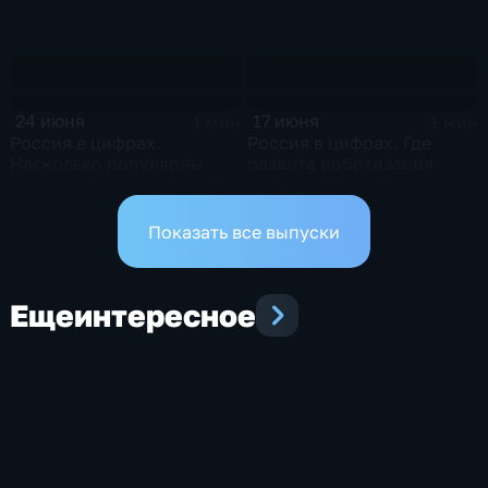
24 июня
17 июня
1 мин
1 мин
Россия в цифрах.
Россия в цифрах. Где
Насколько популярны
развита роботизация
альтернативные способы
промышленности?
оплаты?
Показать все выпуски
Еще
интересное