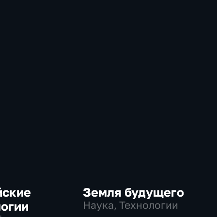
йские
Земля будущего
логии
Наука, Технологии