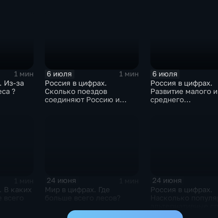
атмосферу?
6 июля
6 июля
1 мин
1 мин
. Из-за
Россия в цифрах.
Россия в цифрах.
еса ?
Сколько поездов
Развитие малого и
соединяют Россию и
среднего
Белоруссию ?
предпринимательс
24 июня
24 июня
1 мин
1 мин
. В каких
Мир в цифрах. Где
Россия в цифрах.
 всего
больше всего лесов?
Насколько попул
альтернативные с
оплаты?