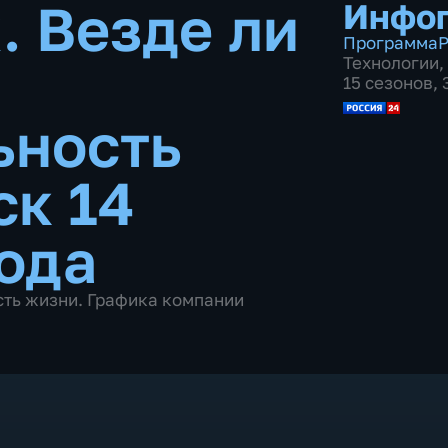
. Везде ли
Инфо
Программа
Р
Технологии
,
15 сезонов,
ьность
ск 14
года
сть жизни. Графика компании