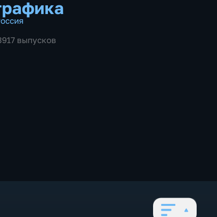
графика
оссия
 3917 выпусков