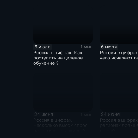
6 июля
6 июля
1 мин
Россия в цифрах. Как
Россия в цифрах
поступить на целевое
чего исчезают л
обучение ?
24 июня
24 июня
1 мин
Россия в цифрах.
Россия в цифрах
Насколько высок спрос
регионах больше
на строящееся жилье?
лесов?