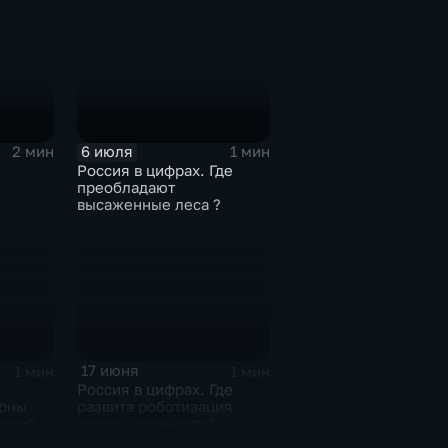
6 июля
2 мин
1 мин
Россия в цифрах. Где
преобладают
высаженные леса ?
тва
17 июня
1 мин
1 мин
Россия в цифрах. Где
ярны
развита роботизация
пособы
промышленности?