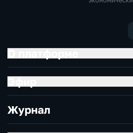
экономически
Технологии
О платформе
Эфир
Журнал