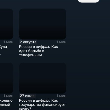
2 августа
1 мин
1 мин
Куда
Россия в цифрах. Как
идет борьба с
?
телефонным
мошенничеством?
27 июля
1 мин
1 мин
сколько
Россия в цифрах. Как
одный
государство финансирует
науку?